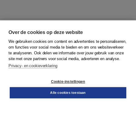
Over de cookies op deze website
We gebruiken cookies om content en advertenties te personaliseren,
© 2026
Koninklijke Boom uitgevers
om functies voor social media te bieden en om ons websiteverkeer
te analyseren. Ook delen we informatie over jouw gebruik van onze
Klantenservice
site met onze partners voor social media, adverteren en analyse.
Service & informatie
Privacy- en cookieverklaring
Contact
Retourneren
Docentenservice
Cookie-instellingen
Snel bestellen
Teamviewer
Alle cookies toestaan
Boom voor jou
Voor de boekhandel
Voor de pers
Publiceren bij Boom
Werken bij Boom & Vacatures