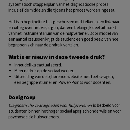
systematisch stappenplan van het diagnostische proces
inclusief de middelen die tijdens het proces worden ingezet.
Het is in begrijpelijke taal geschreven met telkens een link naar
en uitleg over het vakjargon, dat een belangrijk deel uitmaakt
van het instrumentarium van de hulpverlener. Door middel van
een aantal casussen krijgt de student een goed beeld van hoe
begrippen zich naar de praktijk vertalen.
Wat is er nieuw in deze tweede druk?
Inhoudelijk geactualiseerd.
Meer nadruk op de sociaal werker.
Uitbreiding van de bijhorende website met toetsvragen,
een begrippentrainer en Power-Points voor docenten.
Doelgroep
Diagnostische vaardigheden voor hulpverleners
is bedoeld voor
studenten binnen het hoger sociaal agogisch onderwijs en voor
psychosociale hulpverleners.