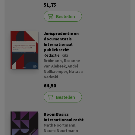
51,75
Bestellen
Jurisprudentie en
documentatie
Internationaal
publiekrecht
Redactie:
Kiki
Brölmann
,
Rosanne
van Alebeek
,
André
Nollkaemper
,
Natasa
Nedeski
64,50
Bestellen
Boom Basics
Internationaal recht
Math Noortmann
,
Naomi Noortmann