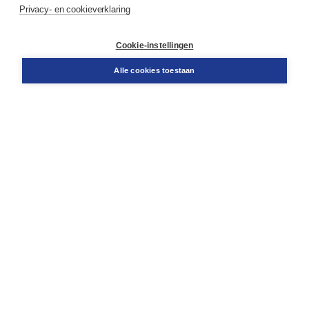
Privacy- en cookieverklaring
Contact
Retourneren
Docentenservice
Cookie-instellingen
Snel bestellen
Teamviewer
Alle cookies toestaan
Boom voor jou
Voor de boekhandel
Voor de pers
Publiceren bij Boom
Werken bij Boom & Vacatures
Over Boom
Wat ons drijft
Onze historie
Onze auteurs
Onze organisatie
Duurzaam ondernemen
Gratis verzending in NL vanaf € 20,-.