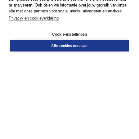
te analyseren. Ook delen we informatie over jouw gebruik van onze
Klantenservice
site met onze partners voor social media, adverteren en analyse.
Service & informatie
Privacy- en cookieverklaring
Contact
Retourneren
Docentenservice
Cookie-instellingen
Snel bestellen
Teamviewer
Alle cookies toestaan
Boom voor jou
Voor de boekhandel
Voor de pers
Publiceren bij Boom
Werken bij Boom & Vacatures
Over Boom
Wat ons drijft
Onze historie
Onze auteurs
Onze organisatie
Duurzaam ondernemen