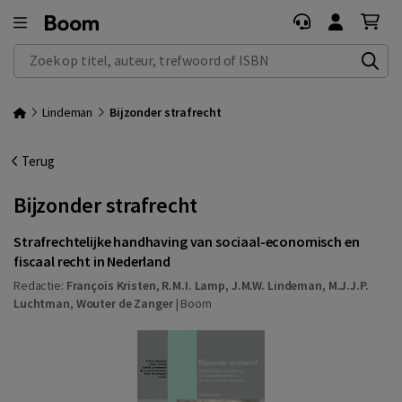
Zoek op titel, auteur, trefwoord of ISBN
Lindeman
Bijzonder strafrecht
Terug
Bijzonder strafrecht
Strafrechtelijke handhaving van sociaal-economisch en
fiscaal recht in Nederland
Redactie:
François Kristen
,
R.M.I. Lamp
,
J.M.W. Lindeman
,
M.J.J.P.
Luchtman
,
Wouter de Zanger
|
Boom