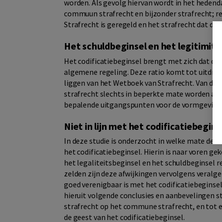
worden. Als gevolg hiervan wordt in het heden
commuun strafrecht en bijzonder strafrecht; re
Strafrecht is geregeld en het strafrecht dat daa
Het schuldbeginsel en het legitimite
Het codificatiebeginsel brengt met zich dat de 
algemene regeling. Deze ratio komt tot uitdruk
liggen van het Wetboek van Strafrecht. Van de
strafrecht slechts in beperkte mate worden afg
bepalende uitgangspunten voor de vormgeving v
Niet in lijn met het codificatiebegins
In deze studie is onderzocht in welke mate de h
het codificatiebeginsel. Hierin is naar voren 
het legaliteitsbeginsel en het schuldbeginsel 
zelden zijn deze afwijkingen vervolgens veralg
goed verenigbaar is met het codificatiebeginse
hieruit volgende conclusies en aanbevelingen 
strafrecht op het commune strafrecht, en tot e
de geest van het codificatiebeginsel.