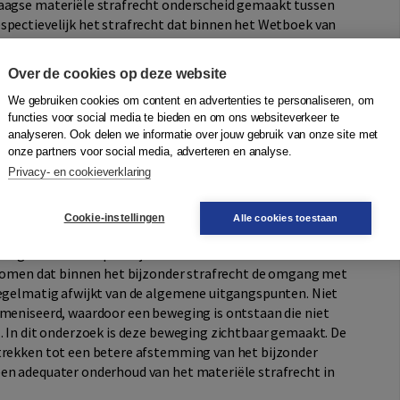
daagse materiële strafrecht onderscheid gemaakt tussen
spectievelijk het strafrecht dat binnen het Wetboek van
rbuiten is geregeld.
Over de cookies op deze website
itsbeginsel
We gebruiken cookies om content en advertenties te personaliseren, om
nadruk in het materiële strafrecht behoort te liggen op de
functies voor social media te bieden en om ons websiteverkeer te
king in de algemene uitgangspunten die aan de basis
analyseren. Ook delen we informatie over jouw gebruik van onze site met
ze algemene uitgangspunten mag in het bijzonder
onze partners voor social media, adverteren en analyse.
eweken. Het schuldbeginsel en het legaliteitsbeginsel zijn
Privacy- en cookieverklaring
an het materiële strafrecht.
Cookie-instellingen
Alle cookies toestaan
el
uidige strafrechtspraktijk beantwoordt aan de ratio van
gekomen dat binnen het bijzonder strafrecht de omgang met
regelmatig afwijkt van de algemene uitgangspunten. Niet
emeniseerd, waardoor een beweging is ontstaan die niet
l. In dit onderzoek is deze beweging zichtbaar gemaakt. De
strekken tot een betere afstemming van het bijzonder
en adequater onderhoud van het materiële strafrecht in