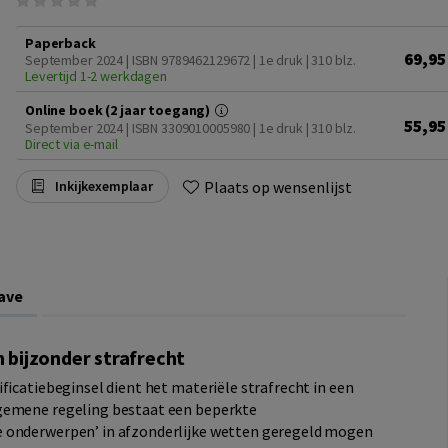
Paperback
69,95
September 2024 | ISBN 9789462129672 | 1e druk
| 310 blz.
Levertijd 1-2 werkdagen
Online boek (2 jaar toegang)
55,95
September 2024 | ISBN 3309010005980 | 1e druk
| 310 blz.
Direct via e-mail
Plaats op wensenlijst
Inkijkexemplaar
ave
bijzonder strafrecht
ficatiebeginsel dient het materiële strafrecht in een
lgemene regeling bestaat een beperkte
e onderwerpen’ in afzonderlijke wetten geregeld mogen