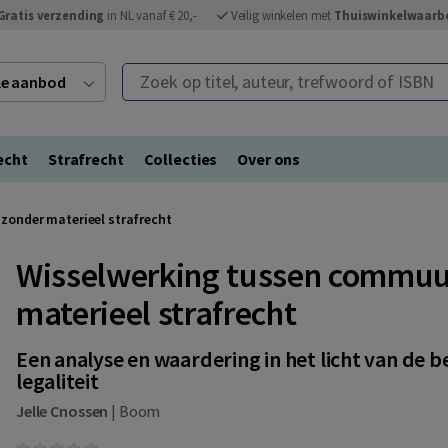
Gratis verzending
in NL vanaf € 20,-
Veilig winkelen met
Thuiswinkelwaarb
Zoek op titel, auteur, trefwoord of ISBN
ele aanbod
echt
Strafrecht
Collecties
Over ons
zonder materieel strafrecht
Wisselwerking tussen commuu
materieel strafrecht
Een analyse en waardering in het licht van de be
legaliteit
Jelle Cnossen
|
Boom