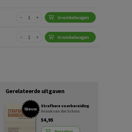
Quantity
−
+
In winkelwagen
Quantity
−
+
In winkelwagen
Gerelateerde uitgaven
Strafbare voorbereiding
Nieuw
Anouk van der Schors
54,95
Bestellen