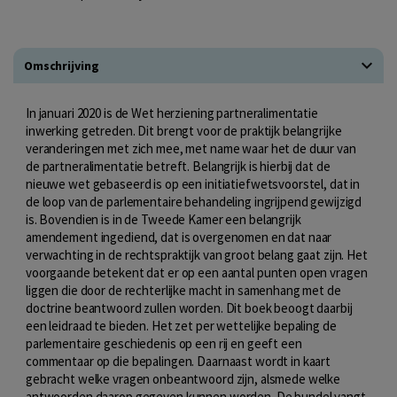
Omschrijving
In januari 2020 is de Wet herziening partneralimentatie
inwerking getreden. Dit brengt voor de praktijk belangrijke
veranderingen met zich mee, met name waar het de duur van
de partneralimentatie betreft. Belangrijk is hierbij dat de
nieuwe wet gebaseerd is op een initiatiefwetsvoorstel, dat in
de loop van de parlementaire behandeling ingrijpend gewijzigd
is. Bovendien is in de Tweede Kamer een belangrijk
amendement ingediend, dat is overgenomen en dat naar
verwachting in de rechtspraktijk van groot belang gaat zijn. Het
voorgaande betekent dat er op een aantal punten open vragen
liggen die door de rechterlijke macht in samenhang met de
doctrine beantwoord zullen worden. Dit boek beoogt daarbij
een leidraad te bieden. Het zet per wettelijke bepaling de
parlementaire geschiedenis op een rij en geeft een
commentaar op die bepalingen. Daarnaast wordt in kaart
gebracht welke vragen onbeantwoord zijn, alsmede welke
antwoorden daarop gegeven kunnen worden. De bundel vangt