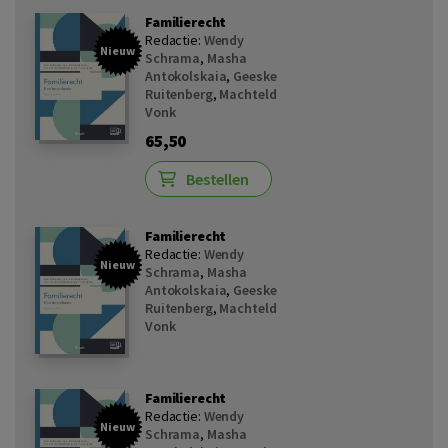
Familierecht
Redactie:
Wendy
Nieuw
Schrama
,
Masha
Antokolskaia
,
Geeske
Ruitenberg
,
Machteld
Vonk
65,50
Bestellen
Familierecht
Redactie:
Wendy
Nieuw
Schrama
,
Masha
Antokolskaia
,
Geeske
Ruitenberg
,
Machteld
Vonk
Familierecht
Redactie:
Wendy
Nieuw
Schrama
,
Masha