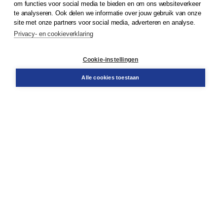
om functies voor social media te bieden en om ons websiteverkeer
te analyseren. Ook delen we informatie over jouw gebruik van onze
Klantenservice
site met onze partners voor social media, adverteren en analyse.
Service & informatie
Privacy- en cookieverklaring
Contact
Retourneren
Docentenservice
Cookie-instellingen
Snel bestellen
Teamviewer
Alle cookies toestaan
Boom voor jou
Voor de boekhandel
Voor de pers
Publiceren bij Boom
Werken bij Boom & Vacatures
Over Boom
Wat ons drijft
Onze historie
Onze auteurs
Onze organisatie
Duurzaam ondernemen