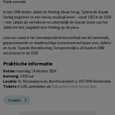
Frank evenmin.
In mei 1945 vinden Jaldati en Rebling elkaar terug. Tijdens de Koude
Oorlog beginnen ze een nieuw, muzikaal leven – vanaf 1952 in de DDR
– met Jaldati als vertolkster en uiteindelijk de Grande Dame van het
Jiddische lied, begeleid door Rebling op de piano.
Lied van verzet
is het meeslepende levensverhaal van dit beroemde,
gepassioneerde en daadkrachtige kunstenaarsechtpaar voor, tijdens
en na de Tweede Wereldoorlog. Oorspronkelijk is dit boek in 1986
verschenen in de DDR.
Praktische informatie
Datum:
maandag 14 oktober 2024
Aanvang:
19:30 uur
Locatie:
St. Nicolaaslyceum, Beethovenplein 2, 1077 WM Amsterdam
Tickets:
€ 5,00, aanmelden via
Volksuniversiteit Amsterdam
Tickets