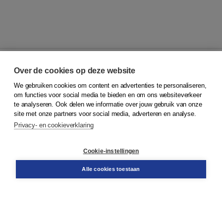
Over de cookies op deze website
We gebruiken cookies om content en advertenties te personaliseren,
© 2026
Koninklijke Boom uitgevers
om functies voor social media te bieden en om ons websiteverkeer
te analyseren. Ook delen we informatie over jouw gebruik van onze
Klantenservice
site met onze partners voor social media, adverteren en analyse.
Service & informatie
Privacy- en cookieverklaring
Contact
Retourneren
Docentenservice
Cookie-instellingen
Snel bestellen
Teamviewer
Alle cookies toestaan
Boom voor jou
Voor de boekhandel
Voor de pers
Publiceren bij Boom