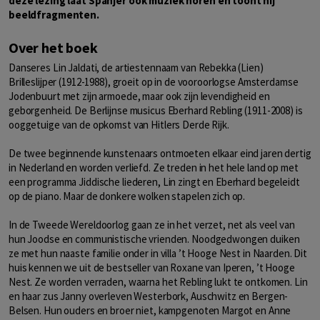
deze lezing laat Spanjer ook muziek horen en toont hij
beeldfragmenten.
Over het boek
Danseres Lin Jaldati, de artiestennaam van Rebekka (Lien)
Brilleslijper (1912-1988), groeit op in de vooroorlogse Amsterdamse
Jodenbuurt met zijn armoede, maar ook zijn levendigheid en
geborgenheid. De Berlijnse musicus Eberhard Rebling (1911-2008) is
ooggetuige van de opkomst van Hitlers Derde Rijk.
De twee beginnende kunstenaars ontmoeten elkaar eind jaren dertig
in Nederland en worden verliefd. Ze treden in het hele land op met
een programma Jiddische liederen, Lin zingt en Eberhard begeleidt
op de piano. Maar de donkere wolken stapelen zich op.
In de Tweede Wereldoorlog gaan ze in het verzet, net als veel van
hun Joodse en communistische vrienden. Noodgedwongen duiken
ze met hun naaste familie onder in villa ’t Hooge Nest in Naarden. Dit
huis kennen we uit de bestseller van Roxane van Iperen, ’t Hooge
Nest. Ze worden verraden, waarna het Rebling lukt te ontkomen. Lin
en haar zus Janny overleven Westerbork, Auschwitz en Bergen-
Belsen. Hun ouders en broer niet, kampgenoten Margot en Anne