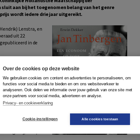
e Koninklijke Hollandsche Maatschappij der
luit aan bij het toegenomen belang van het genre
ijs wordt iedere drie jaar uitgereikt.
. (Hendrik) Lenstra, en
beraad uit 22
epubliceerd in de
Over de cookies op deze website
aul Scholten (1875-
We gebruiken cookies om content en advertenties te personaliseren, om
functies voor social media te bieden en om ons websiteverkeer te
analyseren. Ook delen we informatie over jouw gebruik van onze site met
op zoek naar vrede
onze partners voor social media, adverteren en analyse.
Privacy- en cookieverklaring
even van Christiaan
lijk. Het leven van
Cookie-instellingen
Alle cookies toestaan
eus, 2021)
e Bezige Bij, 2021)