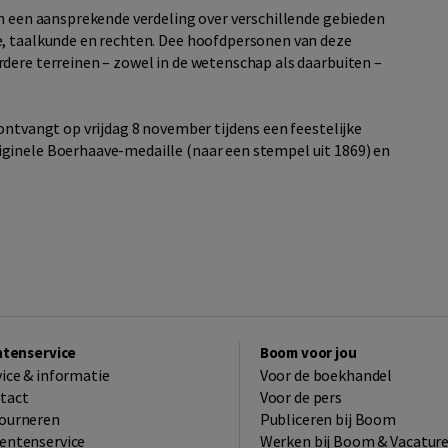
en een aansprekende verdeling over verschillende gebieden
e, taalkunde en rechten. Dee hoofdpersonen van deze
dere terreinen – zowel in de wetenschap als daarbuiten –
ontvangt op vrijdag 8 november tijdens een feestelijke
ginele Boerhaave-medaille (naar een stempel uit 1869) en
ntenservice
Boom voor jou
vice & informatie
Voor de boekhandel
tact
Voor de pers
ourneren
Publiceren bij Boom
entenservice
Werken bij Boom & Vacatur