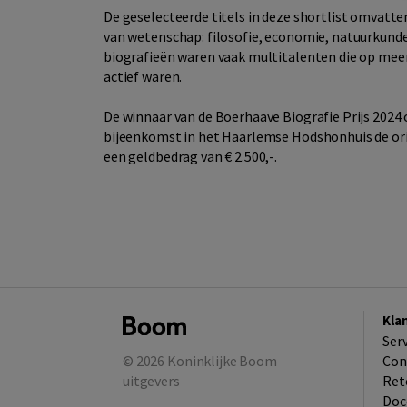
De geselecteerde titels in deze shortlist omvatt
van wetenschap: filosofie, economie, natuurkund
biografieën waren vaak multitalenten die op meer
actief waren.
De winnaar van de Boerhaave Biografie Prijs 2024 
bijeenkomst in het Haarlemse Hodshonhuis de ori
een geldbedrag van € 2.500,-.
Kla
Ser
© 2026
Koninklijke Boom
Con
uitgevers
Ret
Doc