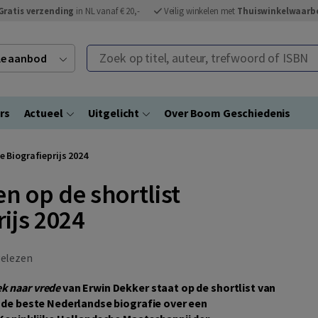
Gratis verzending
in NL vanaf € 20,-
Veilig winkelen met
Thuiswinkelwaarb
Zoek op titel, auteur, trefwoord of ISBN
ele aanbod
rs
Actueel
Uitgelicht
Over Boom Geschiedenis
e Biografieprijs 2024
n op de shortlist
ijs 2024
elezen
k naar vrede
van Erwin Dekker staat op de shortlist van
or de beste Nederlandse biografie over een