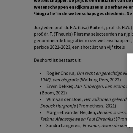
wetenschapper. De prijs is een initiatief van d
Wetenschappen en Rijksmuseum Boerhaave en s
‘biografie’ in de wetenschapsgeschiedenis. De pr
Juryleden prof. dr. E.A. (Lisa) Kuitert, prof. dr. H.W
prof. dr. T. (Theunis) Piersma selecteerden na rijp 
genomineerde biografieën over wetenschappers, g
periode 2021-2023, een shortlist van vijf titels.
De shortlist bestaat uit:
Rogier Chorus,
Om recht en gerechtigheid. P
1946), een biografie
(Walburg Pers, 2022)
Erwin Dekker,
Jan Tinbergen. Een econoom 
(Boom, 2021)
Wim van den Doel,
Het volkomen geleerdenl
Snouck Hurgronje
(Prometheus, 2021)
Margriet van der Heijden,
Denken is verrukke
Tatiana Afanassjewa en Paul Ehrenfest
(Prometh
Sandra Langereis,
Erasmus, dwarsdenker
(D