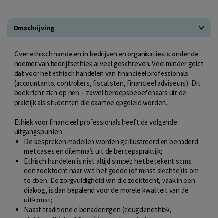
Omschrijving
Over ethisch handelen in bedrijven en organisaties is onder de
noemer van bedrijfsethiek al veel geschreven. Veel minder geldt
dat voor het ethisch handelen van financieel professionals
(accountants, controllers, fiscalisten, financieel adviseurs). Dit
boek richt zich op hen – zowel beroepsbeoefenaars uit de
praktijk als studenten die daartoe opgeleid worden.
Ethiek voor financieel professionals heeft de volgende
uitgangspunten:
De besproken modellen worden geïllustreerd en benaderd
met cases en dilemma’s uit de beroepspraktijk;
Ethisch handelen is niet altijd simpel; het betekent soms
een zoektocht naar wat het goede (of minst slechte) is om
te doen. De zorgvuldigheid van die zoektocht, vaak in een
dialoog, is dan bepalend voor de morele kwaliteit van de
uitkomst;
Naast traditionele benaderingen (deugdenethiek,