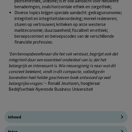
plichtenethiek, utilisme) is er ook aandacht voor nieuwere
benaderingen, zoals horizontale ethiek en zorgethiek;
Diverse topics krijgen speciale aandacht: gedragseconomie;
integriteit en integriteitsbevordering; moreel redeneren;
sturen op vertrouwen; kritieken op onze westerse
markteconomie; duurzaamheid; fiscaliteit en ethiek;
beroepscontext en beroepscodes van de verschillende
financiële professies.
'Een beroepsbeoefenaar die het vak verstaat, begrijpt ook dat
integriteit daar een essentieel onderdeel van is; dat het
belangrijk en interessant is. Wie nieuwsgierig is naar wat dit
concreet betekent, vindt in dit compacte, volledige én
bovendien heel helder geschreven boek antwoord op veel
belangrijke vragen.'
– Ronald Jeurissen, hoogleraar
Bedrijfsethiek Nyenrode Business Universiteit
Inhoud
Extra