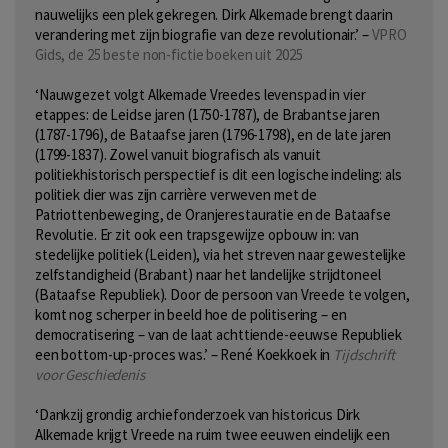
nauwelijks een plek gekregen. Dirk Alkemade brengt daarin
verandering met zijn biografie van deze revolutionair.’ –
VPRO
Gids, de 25 beste non-fictie boeken uit 2025
‘Nauwgezet volgt Alkemade Vreedes levenspad in vier
etappes: de Leidse jaren (1750-1787), de Brabantse jaren
(1787-1796), de Bataafse jaren (1796-1798), en de late jaren
(1799-1837). Zowel vanuit biografisch als vanuit
politiekhistorisch perspectief is dit een logische indeling: als
politiek dier was zijn carrière verweven met de
Patriottenbeweging, de Oranjerestauratie en de Bataafse
Revolutie. Er zit ook een trapsgewijze opbouw in: van
stedelijke politiek (Leiden), via het streven naar gewestelijke
zelfstandigheid (Brabant) naar het landelijke strijdtoneel
(Bataafse Republiek). Door de persoon van Vreede te volgen,
komt nog scherper in beeld hoe de politisering – en
democratisering – van de laat achttiende-eeuwse Republiek
een bottom-up-proces was.’ – René Koekkoek in
Tijdschrift
voor Geschiedenis
‘Dankzij grondig archiefonderzoek van historicus Dirk
Alkemade krijgt Vreede na ruim twee eeuwen eindelijk een