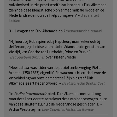
volksinvloed. In zijn proefschrift laat historicus Dirk Alkemade
zien hoe deze idealistische pionier met radicale middelen de
Nederlandse democratie hielp vormgeven.’ –
Universiteit
Leiden
3 + 1 vragen aan Dirk Alkemade op
Athenaeumscheltema.nl
‘Hij hoort bij Robespierre, bij Napoleon, maar zeker ook bij
Jefferson, zijn Leidse vriend John Adams en de geesten van
die tijd, van Goethe tot Humboldt, Paine en Burke.’ –
Betrouwbare Bronnen
over Pieter Vreede
‘Hoe radicaal was leider van de patriottenbeweging Pieter
Vreede (1750-1837) eigenlijk? En waarom is hij cruciaal voor de
ontwikkeling van onze democratie? Zijn biograaf Dirk
Alkemade geeft het antwoord.’ –
De Historische BoekenCast
‘In
Radicale democratie
biedt Dirk Alkemade met veel oog
voor detail het eerste totaaloverzicht van het bewogen leven
van deze sleutelfiguur uit de Nederlandse geschiedenis.’ –
Arthur Weststeijn in
Low Countries Historical Review