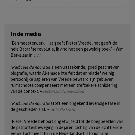
In de media
‘Een meesterwerk. Het geeft Pieter Vreede, het geeft de
hele Bataafse revolutie, ik vind het een geweldig boek.’ – Wim
Berkelaar in
OVT
‘
Radicale democratie
is een uitstekende, goed geschreven
biografie, waarin Alkemade hte feit dat er relatief weinig
persoonlijke papieren van Vreede bewaard zijn gebleven
ruimschoots compenseert met een trefzekere schildering
van de context.’–
Historisch Nieuwsblad
‘
Radicale democratie
stoft een ongekend levendige fase in
de geschiedenis af.’ –
de Volkskrant
‘Pieter Vreede behoort ongetwijfeld tot de boegbeelden van
de patriottenbeweging in de jaren tachtig van de achttiende
eeuw. Toch heeft hij in de Nederlandse historiografie