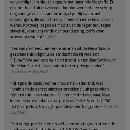
volwaardige, om niet te zeggen monumentale biografie. Er
rijst het beeld uit op van een doordouwer met een scherp
oog voor grote misstanden in zijn tijd. Hij kwam met
oplossingen, die soms hun tijd meer dan een eeuw vooruit
waren. Kortweg: tegen de macht van de regenten, tegen
slavernij, voor vergaande democratisering, zelfs voor
vrouwenkiesrecht.’ –
NRC
‘Een van de meest miskende mannen uit de Nederlandse
geschiedenis krijgt nu de aandacht die hij verdient.
[...]
Radicale democratie
is een prachtig standaardwerk over
Nederland in de tijd van patriotten en prinsgezinden.’ –
Nederlands Dagblad
‘Hij legde de basis voor het moderne Nederland, was
‘‘praktisch de eerste minister-president’’, uitgesproken
tegenstander van slavernij én een echte Leidenaar. Maar
iedereen is revolutionair en politicus Pieter Vreede (1750-
1837) vergeten. Nu krijgt hij eindelijk een biografie.’ –
Leidsch
Dagblad
‘Met vurige pamfletten en zelfs een staatsgreep streed de
Leidse patriot Pieter Vreede (1750–1837) voor meer