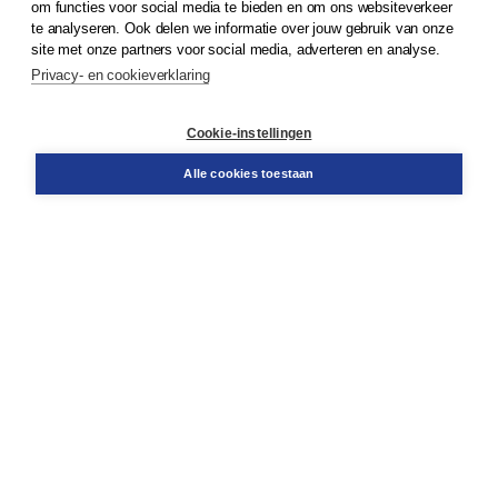
om functies voor social media te bieden en om ons websiteverkeer
te analyseren. Ook delen we informatie over jouw gebruik van onze
Klantenservice
site met onze partners voor social media, adverteren en analyse.
Service & informatie
Privacy- en cookieverklaring
Contact
Retourneren
Docentenservice
Cookie-instellingen
Snel bestellen
Teamviewer
Alle cookies toestaan
Boom voor jou
Voor de boekhandel
Voor de pers
Publiceren bij Boom
Werken bij Boom & Vacatures
Over Boom
Wat ons drijft
Onze historie
Onze auteurs
Onze organisatie
Duurzaam ondernemen