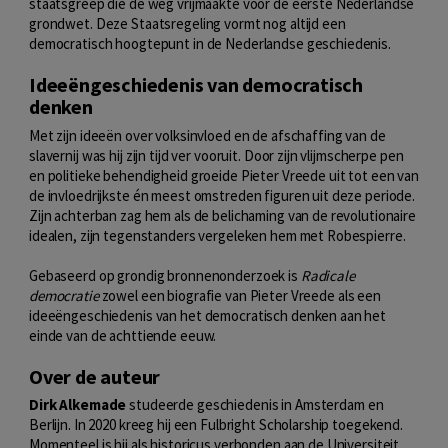
staatsgreep die de weg vrijmaakte voor de eerste Nederlandse
grondwet. Deze Staatsregeling vormt nog altijd een
democratisch hoogtepunt in de Nederlandse geschiedenis.
Ideeëngeschiedenis van democratisch
denken
Met zijn ideeën over volksinvloed en de afschaffing van de
slavernij was hij zijn tijd ver vooruit. Door zijn vlijmscherpe pen
en politieke behendigheid groeide Pieter Vreede uit tot een van
de invloedrijkste én meest omstreden figuren uit deze periode.
Zijn achterban zag hem als de belichaming van de revolutionaire
idealen, zijn tegenstanders vergeleken hem met Robespierre.
Gebaseerd op grondig bronnenonderzoek is
Radicale
democratie
zowel een biografie van Pieter Vreede als een
ideeëngeschiedenis van het democratisch denken aan het
einde van de achttiende eeuw.
Over de auteur
Dirk Alkemade
studeerde geschiedenis in Amsterdam en
Berlijn. In 2020 kreeg hij een Fulbright Scholarship toegekend.
Momenteel is hij als historicus verbonden aan de Universiteit