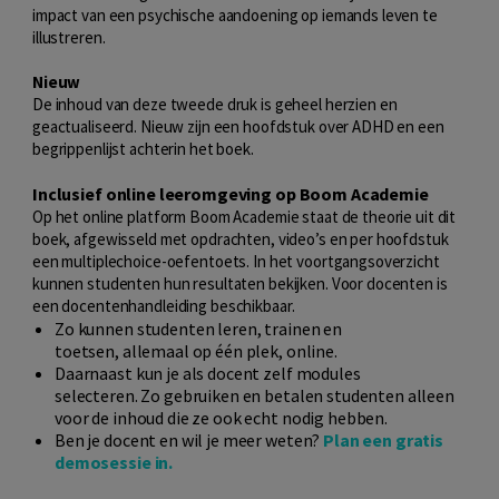
impact van een psychische aandoening op iemands leven te
illustreren.
Nieuw
De inhoud van deze tweede druk is geheel herzien en
geactualiseerd. Nieuw zijn een hoofdstuk over ADHD en een
begrippenlijst achterin het boek.
Inclusief online leeromgeving op Boom Academie
Op het online platform Boom Academie staat de theorie uit dit
boek, afgewisseld met opdrachten, video’s en per hoofdstuk
een multiplechoice-oefentoets. In het voortgangsoverzicht
kunnen studenten hun resultaten bekijken. Voor docenten is
een docentenhandleiding beschikbaar.
Zo kunnen studenten leren, trainen en
toetsen, allemaal op één plek, online.
Daarnaast kun je als docent zelf modules
selecteren. Zo gebruiken en betalen studenten alleen
voor de inhoud die ze ook echt nodig hebben.
Ben je docent en wil je meer weten?
Plan een gratis
demosessie in.