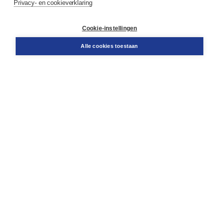
Privacy- en cookieverklaring
Contact
Retourneren
Docentenservice
Cookie-instellingen
Snel bestellen
Teamviewer
Alle cookies toestaan
Boom voor jou
Voor de boekhandel
Voor de pers
Publiceren bij Boom
Werken bij Boom & Vacatures
Over Boom
Wat ons drijft
Onze historie
Onze auteurs
Onze organisatie
Duurzaam ondernemen
Gratis verzending in NL vanaf € 20,-.