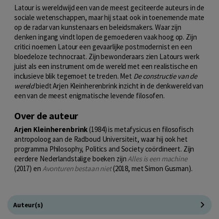
Latour is wereldwijd een van de meest geciteerde auteurs in de
sociale wetenschappen, maar hij staat ook in toenemende mate
op de radar van kunstenaars en beleidsmakers. Waar zijn
denken ingang vindt lopen de gemoederen vaak hoog op. Zijn
critici noemen Latour een gevaarlijke postmodernist en een
bloedeloze technocraat. Zijn bewonderaars zien Latours werk
juist als een instrument om de wereld met een realistische en
inclusieve blik tegemoet te treden. Met
De constructie van de
wereld
biedt Arjen Kleinherenbrink inzicht in de denkwereld van
een van de meest enigmatische levende filosofen.
Over de auteur
Arjen Kleinherenbrink
(1984) is metafysicus en filosofisch
antropoloog aan de Radboud Universiteit, waar hij ook het
programma Philosophy, Politics and Society coördineert. Zijn
eerdere Nederlandstalige boeken zijn
Alles is een machine
(2017) en
Avonturen bestaan niet
(2018, met Simon Gusman).
Auteur(s)