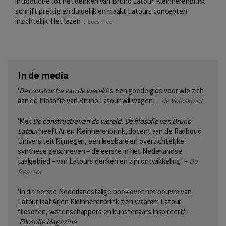
introductie tot het denken van Bruno Latour. Kleinherenbrink
schrijft prettig en duidelijk en maakt Latours concepten
inzichtelijk. Het lezen ...
Lees meer
In de media
'
De constructie van de wereld
is een goede gids voor wie zich
aan de filosofie van Bruno Latour wil wagen.' –
de Volkskrant
'Met
De constructie van de wereld. De filosofie van Bruno
Latour
heeft Arjen Kleinherenbrink, docent aan de Radboud
Universiteit Nijmegen, een leesbare en overzichtelijke
synthese geschreven – de eerste in het Nederlandse
taalgebied – van Latours denken en zijn ontwikkeling.' –
De
Reactor
'In dit eerste Nederlandstalige boek over het oeuvre van
Latour laat Arjen Kleinherenbrink zien waarom Latour
filosofen, wetenschappers en kunstenaars inspireert.' –
Filosofie Magazine