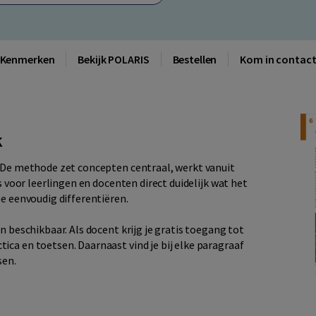
Kenmerken
Bekijk POLARIS
Bestellen
Kom in contac
k
. De methode zet concepten centraal, werkt vanuit
s voor leerlingen en docenten direct duidelijk wat het
ee eenvoudig differentiëren.
n beschikbaar. Als docent krijg je gratis toegang tot
ca en toetsen. Daarnaast vind je bij elke paragraaf
sen.