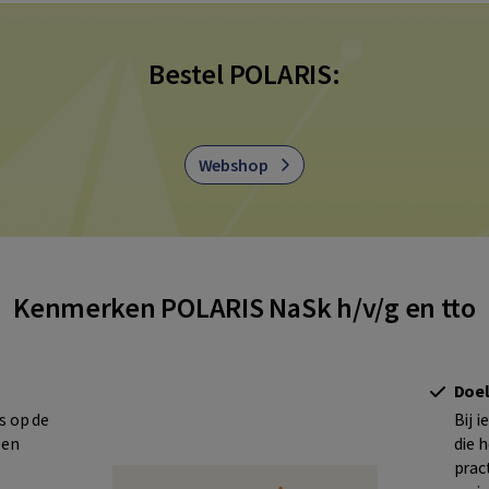
Bestel POLARIS:
Webshop
Kenmerken POLARIS NaSk h/v/g en tto
Doel
s op de
Bij 
 en
die 
prac