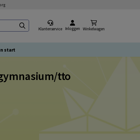
org
Inloggen
Klantenservice
Winkelwagen
n start
gymnasium/tto​