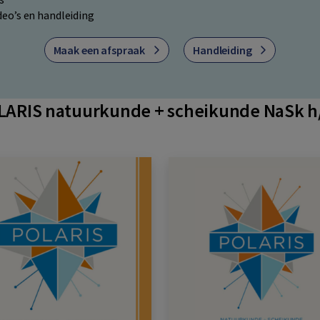
ideo’s en handleiding
Maak een afspraak
Handleiding
LARIS natuurkunde + scheikunde NaSk h/