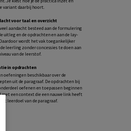
nt. Je kiest hoe je de practica inzet en
e variant daarbij hoort.
acht voor taal en overzicht
s veel aandacht besteed aan de formulering
de uitleg en de opdrachten en aan de lay-
 Daardoor wordt het vak toegankelijker
 de leerling zonder concessies te doen aan
iveau van de leerstof.
atie in opdrachten
ijn oefeningen beschikbaar over de
epten uit de paragraaf. De opdrachten bij
onderdeel oefenen en toepassen beginnen
jd met een context die een nauwe link heeft
het leerdoel van de paragraaf.