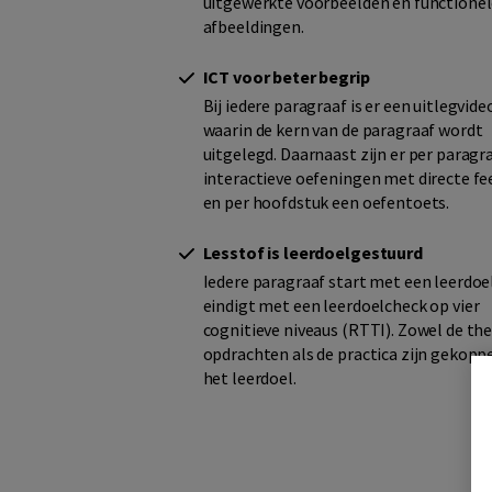
uitgewerkte voorbeelden en functione
afbeeldingen.
ICT voor beter begrip
Bij iedere paragraaf is er een uitlegvide
waarin de kern van de paragraaf wordt
uitgelegd. Daarnaast zijn er per paragr
interactieve oefeningen met directe f
en per hoofdstuk een oefentoets.
Lesstof is leerdoelgestuurd
Iedere paragraaf start met een leerdoe
eindigt met een leerdoelcheck op vier
cognitieve niveaus (RTTI). Zowel de the
opdrachten als de practica zijn gekopp
het leerdoel.