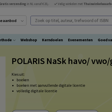
Gratis verzending
in NL vanaf € 20,-
Veilig winkelen met
Thuiswinkelwaarb
Zoek op titel, auteur, trefwoord of ISBN
ele aanbod
ethode
Webshop
Kerndoelen
Evenementen
Goed va
POLARIS NaSk havo/ vwo/
Kies uit:
boeken
boeken met aanvullende digitale licentie
volledig digitale licentie