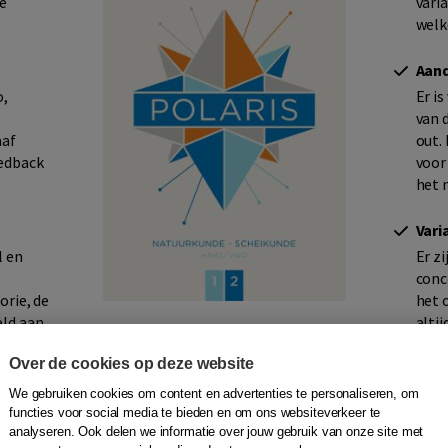
le
varia
welk
Aand
o,
Er i
van 
aaf
out.
eedback
voor
het n
Vari
l en
Er z
conc
orie, de
het 
eld aan
alti
met 
Over de cookies op deze website
We gebruiken cookies om content en advertenties te personaliseren, om
functies voor social media te bieden en om ons websiteverkeer te
analyseren. Ook delen we informatie over jouw gebruik van onze site met