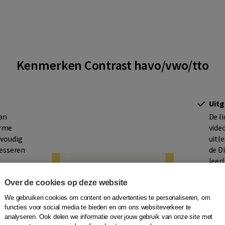
Kenmerken Contrast havo/vwo/tto
Uitg
van
De l
orme
vide
nvoudig
uitl
resseren
de D
leer
onde
Over de cookies op deze website
Aand
We gebruiken cookies om content en advertenties te personaliseren, om
sen
De m
functies voor social media te bieden en om ons websiteverkeer te
analyseren. Ook delen we informatie over jouw gebruik van onze site met
je
vaar