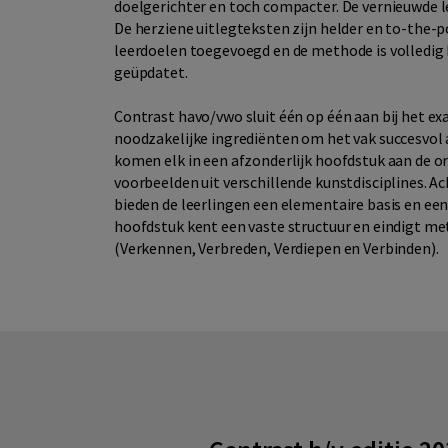
doelgerichter en toch compacter. De vernieuwde 
De herziene uitlegteksten zijn helder en to-the-po
leerdoelen toegevoegd en de methode is volledig 
geüpdatet.
Contrast havo/vwo sluit één op één aan bij het e
noodzakelijke ingrediënten om het vak succesvol a
komen elk in een afzonderlijk hoofdstuk aan de o
voorbeelden uit verschillende kunstdisciplines. A
bieden de leerlingen een elementaire basis en een 
hoofdstuk kent een vaste structuur en eindigt me
(Verkennen, Verbreden, Verdiepen en Verbinden).