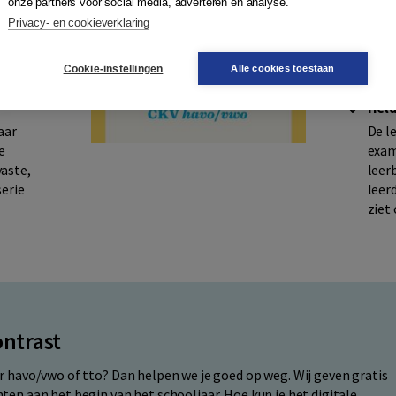
onze partners voor social media, adverteren en analyse.
hode
en o
Privacy- en cookieverklaring
uit jouw
leer
reren en
die 
verd
Cookie-instellingen
Alle cookies toestaan
Held
aar
De l
e
exam
aste,
leer
serie
leer
ziet
ontrast
r havo/vwo of tto? Dan helpen we je goed op weg. Wij geven gratis
en aan het begin van het schooljaar. Hoe kun je het digitale