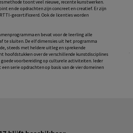
lesmethode toont veel nieuwe, recente kunstwerken.
int en de opdrachten zijn concreet en creatief. Er zijn
RTTI-gecertificeerd. Ook de licenties worden
xamenprogramma en bevat voor de leerling alle
f te sluiten. De elf dimensies uit het programma
rde, steeds met heldere uitleg en sprekende
cht hoofdstukken over de verschillende kunstdisciplines
goede voorbereiding op culturele activiteiten. Ieder
t een serie opdrachten op basis van de vier domeinen