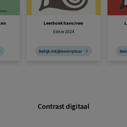
ken
Leerboek havo/vwo
L
Editie 2024
Bekijk inkijkexemplaar
Bek
Contrast digitaal