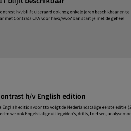
17 blijft beschikbaar
ontrast h/v blijft uiteraard ook nog enkele jaren beschikbaar en te
aar met Contrats CKV voor havo/vwo? Dan start je met de geheel
ontrast h/v English edition
 English edition voor tto volgt de Nederlandstalige eerste editie (20
ieden we ook Engelstalige uitlegvideo’s, drills, toetsen, analysemod