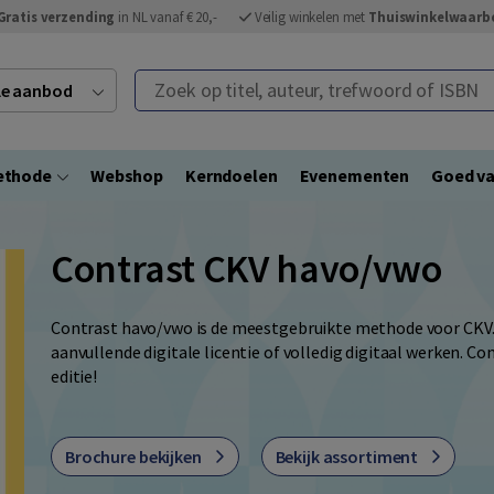
Gratis verzending
in NL vanaf € 20,-
Veilig winkelen met
Thuiswinkelwaarb
Zoek op titel, auteur, trefwoord of ISBN
ele aanbod
ethode
Webshop
Kerndoelen
Evenementen
Goed va
Contrast CKV havo/vwo
Contrast havo/vwo is de meestgebruikte methode voor CKV.
aanvullende digitale licentie of volledig digitaal werken. C
editie!
Brochure bekijken
Bekijk assortiment