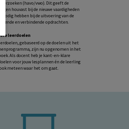
nderzoeken (havo/vwo). Dit geeft de
lingen houvast bij de nieuwe vaardigheden
ze nodig hebben bij de uitvoering van de
iepende en verbindende opdrachten.
ere leerdoelen
eerdoelen, gebaseerd op de doelen uit het
enprogramma, zijn nu opgenomen in het
boek. Als docent heb je kant-en-klare
doelen voor jouw lesplannen én de leerling
 ook meteen waar het om gaat.