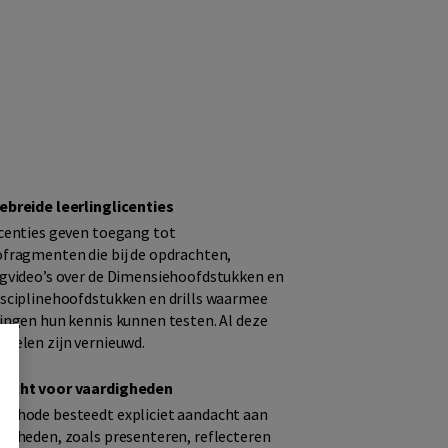
ebreide leerlinglicenties
icenties geven toegang tot
ofragmenten die bij de opdrachten,
egvideo’s over de Dimensiehoofdstukken en
isciplinehoofdstukken en drills waarmee
lingen hun kennis kunnen testen. Al deze
rdelen zijn vernieuwd.
acht voor vaardigheden
ethode besteedt expliciet aandacht aan
digheden, zoals presenteren, reflecteren