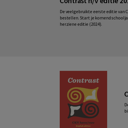
Contrast h/v editie 20
De veelgebruikte eerste editie van C
bestellen. Start je komend schoolj
herziene editie (2024).
C
De
b