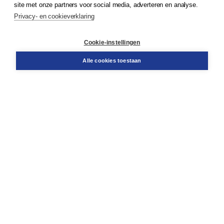
site met onze partners voor social media, adverteren en analyse.
Service & informatie
Privacy- en cookieverklaring
Contact
Retourneren
Docentenservice
Cookie-instellingen
Snel bestellen
Teamviewer
Alle cookies toestaan
Boom voor jou
Voor de boekhandel
Voor de pers
Publiceren bij Boom
Werken bij Boom & Vacatures
Over Boom
Wat ons drijft
Onze historie
Onze auteurs
Onze organisatie
Duurzaam ondernemen
Gratis verzending in NL vanaf € 20,-.