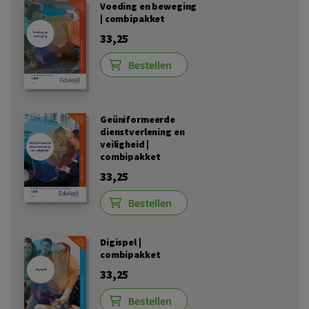
Voeding en beweging
| combipakket
33,25
Bestellen
Geüniformeerde
dienstverlening en
veiligheid |
combipakket
33,25
Bestellen
Digispel |
combipakket
33,25
Bestellen