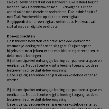
Elke keuzevak bestaat uit vier lesbrieven. Elke lesbrief begint
met een Taak 1 Kennismaken met….. Vervolgens is er een
aantal taken met theorie en opdrachten. Elke lesbrief sluit af
met Taak Voorbereiden op de toets, een digitale
Begrippentrainer en een digitale oefentoets. Het keuzevak
sluit af met een digitale eindtoets.
Doe-opdrachten
De lesbrieven bevatten veel praktische doe-opdrachten
waarmee je leerling zelf aan de slag gaat. Er zijn recepten
bijgeleverd, maar je kunt er ook voor kiezen eigen recepten te
delen met je leerlingen.
Bij dit combipakket ontvangt je leerling een papieren uitgave en
een licentie. Met de licentie krijgt je leerling toegang tot deze
lesbrieven in onze digitale leeromgeving.
Deze is geldig gedurende één jaar en kan kosteloos verlengd
worden.
Bij dit combipakket ontvangt je leerling een papieren uitgave en
een licentie. Met de licentie krijgt je leerling toegang tot deze
lesbrieven in onze digitale leeromgeving.
Deze is geldig gedurende één jaar en kan kosteloos verlengd