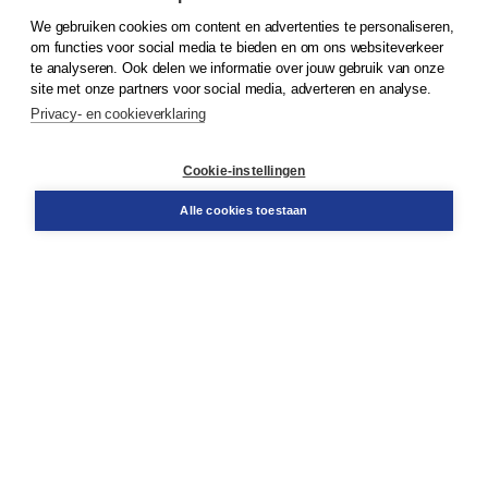
We gebruiken cookies om content en advertenties te personaliseren,
© 2026
Koninklijke Boom uitgevers
om functies voor social media te bieden en om ons websiteverkeer
te analyseren. Ook delen we informatie over jouw gebruik van onze
Klantenservice
site met onze partners voor social media, adverteren en analyse.
Service & informatie
Privacy- en cookieverklaring
Contact
Retourneren
Docentenservice
Cookie-instellingen
Snel bestellen
Teamviewer
Alle cookies toestaan
Boom voor jou
Voor de boekhandel
Voor de pers
Publiceren bij Boom
Werken bij Boom & Vacatures
Over Boom
Wat ons drijft
Onze historie
Onze auteurs
Onze organisatie