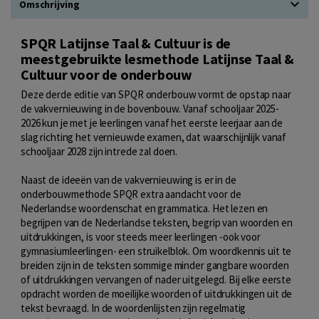
Omschrijving
SPQR Latijnse Taal & Cultuur is de
meestgebruikte lesmethode Latijnse Taal &
Cultuur voor de onderbouw
Deze derde editie van SPQR onderbouw vormt de opstap naar
de vakvernieuwing in de bovenbouw. Vanaf schooljaar 2025-
2026 kun je met je leerlingen vanaf het eerste leerjaar aan de
slag richting het vernieuwde examen, dat waarschijnlijk vanaf
schooljaar 2028 zijn intrede zal doen.
Naast de ideeën van de vakvernieuwing is er in de
onderbouwmethode SPQR extra aandacht voor de
Nederlandse woordenschat en grammatica. Het lezen en
begrijpen van de Nederlandse teksten, begrip van woorden en
uitdrukkingen, is voor steeds meer leerlingen -ook voor
gymnasiumleerlingen- een struikelblok. Om woordkennis uit te
breiden zijn in de teksten sommige minder gangbare woorden
of uitdrukkingen vervangen of nader uitgelegd. Bij elke eerste
opdracht worden de moeilijke woorden of uitdrukkingen uit de
tekst bevraagd. In de woordenlijsten zijn regelmatig