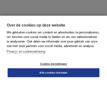
Over de cookies op deze website
We gebruiken cookies om content en advertenties te personaliseren,
© 2026
Koninklijke Boom uitgevers
om functies voor social media te bieden en om ons websiteverkeer
te analyseren. Ook delen we informatie over jouw gebruik van onze
Klantenservice
site met onze partners voor social media, adverteren en analyse.
Service & informatie
Privacy- en cookieverklaring
Contact
Retourneren
Docentenservice
Cookie-instellingen
Snel bestellen
Teamviewer
Alle cookies toestaan
Boom voor jou
Voor de boekhandel
Voor de pers
Publiceren bij Boom
Werken bij Boom & Vacatures