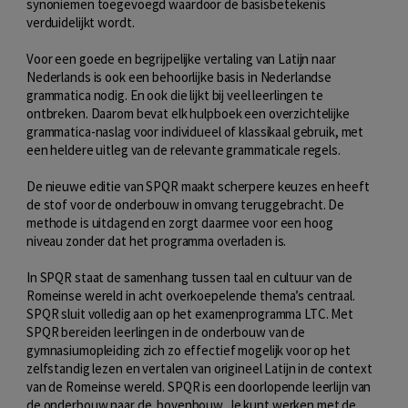
synoniemen toegevoegd waardoor de basisbetekenis
verduidelijkt wordt.
Voor een goede en begrijpelijke vertaling van Latijn naar
Nederlands is ook een behoorlijke basis in Nederlandse
grammatica nodig. En ook die lijkt bij veel leerlingen te
ontbreken. Daarom bevat elk hulpboek een overzichtelijke
grammatica-naslag voor individueel of klassikaal gebruik, met
een heldere uitleg van de relevante grammaticale regels.
De nieuwe editie van SPQR maakt scherpere keuzes en heeft
de stof voor de onderbouw in omvang teruggebracht. De
methode is uitdagend en zorgt daarmee voor een hoog
niveau zonder dat het programma overladen is.
In SPQR staat de samenhang tussen taal en cultuur van de
Romeinse wereld in acht overkoepelende thema’s centraal.
SPQR sluit volledig aan op het examenprogramma LTC. Met
SPQR bereiden leerlingen in de onderbouw van de
gymnasiumopleiding zich zo effectief mogelijk voor op het
zelfstandig lezen en vertalen van origineel Latijn in de context
van de Romeinse wereld. SPQR is een doorlopende leerlijn van
de onderbouw naar de bovenbouw. Je kunt werken met de