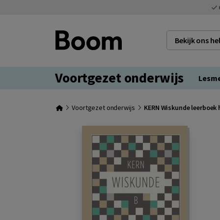
Bekijk ons h
Voortgezet onderwijs
Lesm
Voortgezet onderwijs
KERN Wiskunde leerboek h