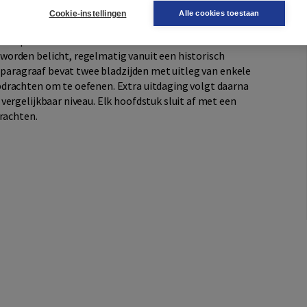
Cookie-instellingen
Alle cookies toestaan
in de praktijk’ waarin een praktisch onderwerp wordt
 vwo opent ieder hoofdstuk met ‘Academie’ waarin
orden belicht, regelmatig vanuit een historisch
e paragraaf bevat twee bladzijden met uitleg van enkele
drachten om te oefenen. Extra uitdaging volgt daarna
ergelijkbaar niveau. Elk hoofdstuk sluit af met een
drachten.