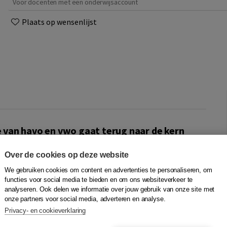
Voor docenten met een onderwijsaccount
Plaats op wensenlijst
van havo en vwo gaat terug naar de kern
Over de cookies op deze website
wiskunde, praktische toepassingen en inspirerende
 en vormgeving zijn afgestemd op het betreffende niveau.
We gebruiken cookies om content en advertenties te personaliseren, om
I-gecertificeerd. Alle opdrachten hebben een RTTI-label.
functies voor social media te bieden en om ons websiteverkeer te
t in het leerproces. Bij KERN Wiskunde is een speciale
analyseren. Ook delen we informatie over jouw gebruik van onze site met
onze partners voor social media, adverteren en analyse.
or de bovenbouw havo/vwo/gymnasium waarin leerlingen
Privacy- en cookieverklaring
eerde opdrachten, gemaakt in samenwerking met
beschikbaar van de voor-eindexamenjaren.