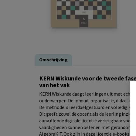
Omschrijving
KERN Wiskunde voor de tweede fase 
van het vak
KERN Wiskunde daagt leerlingen uit met echte 
onderwerpen. De inhoud, organisatie, didactiek
De methode is leerdoelgestuurd en volledig RTT
Dit geeft zowel de docent als de leerling inzich
aanvullende digitale licentie verkrijgbaar vo
vaardigheden kunnen oefenen met gerandomis
AlgebraKiT. Ook zijn in deze licentie e-books 