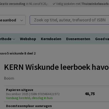
Gratis verzending
in NL vanaf € 20,-
Veilig winkelen met
Thuiswinkelwaarb
Zoek op titel, auteur, trefwoord of ISBN
ele aanbod
ethode
Webshop
Kerndoelen
Evenementen
Goed va
avo 5 wiskunde B deel 2
KERN Wiskunde leerboek havo 
Boom
Papieren uitgave
48,75
December 2025 | ISBN 9789464421972
Vandaag besteld, dinsdag in huis
Docentexemplaar aanvragen