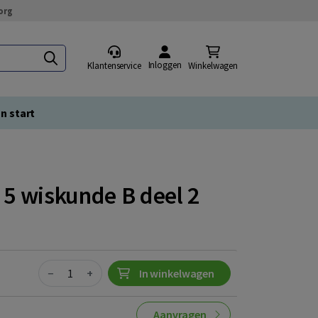
org
Inloggen
Klantenservice
Winkelwagen
n start
5 wiskunde B deel 2
Quantity
−
+
In winkelwagen
Aanvragen