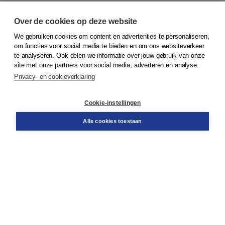
Over de cookies op deze website
We gebruiken cookies om content en advertenties te personaliseren,
© 2026
Koninklijke Boom uitgevers
om functies voor social media te bieden en om ons websiteverkeer
te analyseren. Ook delen we informatie over jouw gebruik van onze
Klantenservice
site met onze partners voor social media, adverteren en analyse.
Service & informatie
Privacy- en cookieverklaring
Contact
Retourneren
Docentenservice
Cookie-instellingen
Snel bestellen
Teamviewer
Alle cookies toestaan
Boom voor jou
Voor de boekhandel
Voor de pers
Publiceren bij Boom
Werken bij Boom & Vacatures
Over Boom
Wat ons drijft
Onze historie