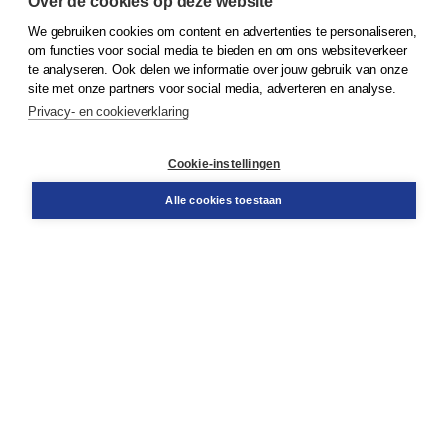
Over de cookies op deze website
We gebruiken cookies om content en advertenties te personaliseren,
© 2026
Koninklijke Boom uitgevers
om functies voor social media te bieden en om ons websiteverkeer
te analyseren. Ook delen we informatie over jouw gebruik van onze
Klantenservice
site met onze partners voor social media, adverteren en analyse.
Service & informatie
Privacy- en cookieverklaring
Contact
Retourneren
Docentenservice
Cookie-instellingen
Snel bestellen
Teamviewer
Alle cookies toestaan
Boom voor jou
Voor de boekhandel
Voor de pers
Publiceren bij Boom
Werken bij Boom & Vacatures
Over Boom
Wat ons drijft
Onze historie
Onze auteurs
Onze organisatie