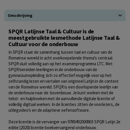
Omschrijving
SPQR Latijnse Taal & Cultuur is de
meestgebruikte lesmethode Latijnse Taal &
Cultuur voor de onderbouw
In SPQR staat de samenhang tussen taal en cultuur van de
Romeinse wereld in acht overkoepelende thema’s centraal.
SPQR sluit volledig aan op het examenprogramma LTC. Met
SPQR bereiden leerlingen in de onderbouw van de
gymnasiumopleiding zich zo effectief mogelijk voor op het
zelfstandig lezen en vertalen van origineel Latijn in de context
van de Romeinse wereld. SPQR is een doorlopende leerlijn van
de onderbouw naar de bovenbouw. Je kunt werken met de
tekst- en hulpboeken met de aanvullende digitale licentie of
volledig digitaal werken. In de licenties zitten de voorlezers, de
uitlegvideo’s en de adaptieve oefensoftware.
Deze licentie is de vervanger van 9789492000903 SPQR Latijn 2e
editie (2020) licentie boekvervangend onderbouw.