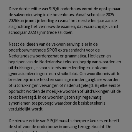
Deze derde editie van SPQR onderbouw vormt de opstap naar
de vakvernieuwing in de bovenbouw. Vanaf schooljaar 2025-
2026 kun je met je leerlingen vanaf het eerste leerjaar aan de
slag richting het vernieuwde examen, dat waarschijnlijk vanaf
schooljaar 2028 zijn intrede zal doen.
Naast de ideeën van de vakvernieuwing is er in de
onderbouwmethode SPQR extra aandacht voor de
Nederlandse woordenschat en grammatica. Het lezen en
begrijpen van de Nederlandse teksten, begrip van woorden en
uitdrukkingen, is voor steeds meer leerlingen -ook voor
gymnasiumleerlingen- een struikelblok. Om woordkennis uit te
breiden zijn in de teksten sommige minder gangbare woorden
of uitdrukkingen vervangen of nader uitgelegd. Bij elke eerste
opdracht worden de moeilijke woorden of uitdrukkingen uit de
tekst bevraagd. In de woordenlijsten zijn regelmatig
synoniemen toegevoegd waardoor de basisbetekenis
verduidelijkt wordt.
De nieuwe editie van SPQR maakt scherpere keuzes en heeft
de stof voor de onderbouw in omvang teruggebracht. De