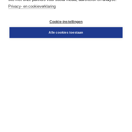
Service & informatie
Privacy- en cookieverklaring
Contact
Retourneren
Docentenservice
Cookie-instellingen
Snel bestellen
Teamviewer
Alle cookies toestaan
Boom voor jou
Voor de boekhandel
Voor de pers
Publiceren bij Boom
Werken bij Boom & Vacatures
Over Boom
Wat ons drijft
Onze historie
Onze auteurs
Onze organisatie
Duurzaam ondernemen
Gratis verzending in NL vanaf € 20,-.