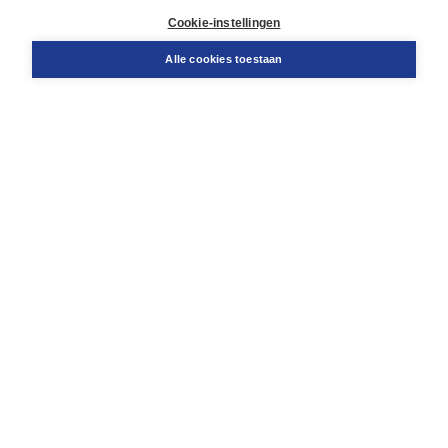
Docentenservice
Cookie-instellingen
Snel bestellen
Teamviewer
Alle cookies toestaan
Boom voor jou
Voor de boekhandel
Voor de pers
Publiceren bij Boom
Werken bij Boom & Vacatures
Over Boom
Wat ons drijft
Onze historie
Onze auteurs
Onze organisatie
Duurzaam ondernemen
Gratis verzending in NL vanaf € 20,-.
Veilig winkelen met Thuiswinkelwaarborg