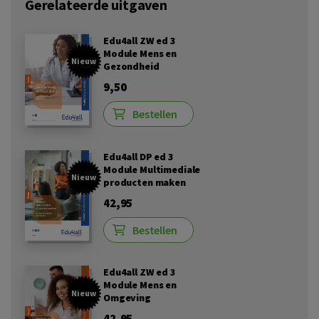
Gerelateerde uitgaven
Edu4all ZW ed 3
Module Mens en
Nieuw
Gezondheid
9,50
Bestellen
Edu4all DP ed 3
Module Multimediale
Nieuw
producten maken
42,95
Bestellen
Edu4all ZW ed 3
Module Mens en
Nieuw
Omgeving
42,95