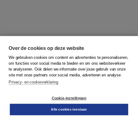
Over de cookies op deze website
We gebruiken cookies om content en advertenties te personaliseren,
© 2026
Koninklijke Boom uitgevers
om functies voor social media te bieden en om ons websiteverkeer
te analyseren. Ook delen we informatie over jouw gebruik van onze
Klantenservice
site met onze partners voor social media, adverteren en analyse.
Service & informatie
Privacy- en cookieverklaring
Contact
Retourneren
Docentenservice
Cookie-instellingen
Snel bestellen
Teamviewer
Alle cookies toestaan
Boom voor jou
Voor de boekhandel
Voor de pers