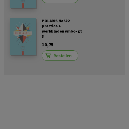
POLARIS NaSk2
practica +
werkbladen vmbo-gt
3
10,75
Bestellen