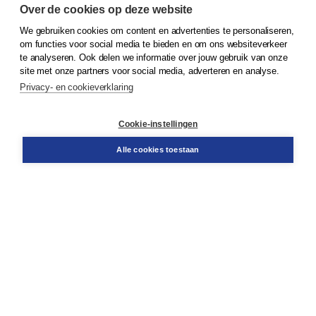
Over de cookies op deze website
We gebruiken cookies om content en advertenties te personaliseren,
© 2026
Koninklijke Boom uitgevers
om functies voor social media te bieden en om ons websiteverkeer
te analyseren. Ook delen we informatie over jouw gebruik van onze
Klantenservice
site met onze partners voor social media, adverteren en analyse.
Service & informatie
Privacy- en cookieverklaring
Contact
Retourneren
Docentenservice
Cookie-instellingen
Snel bestellen
Teamviewer
Alle cookies toestaan
Boom voor jou
Voor de boekhandel
Voor de pers
Publiceren bij Boom
Werken bij Boom & Vacatures
Over Boom
Wat ons drijft
Onze historie
Onze auteurs