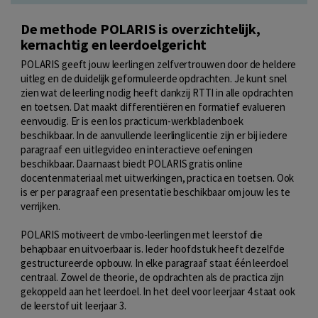
De methode POLARIS is overzichtelijk,
kernachtig en leerdoelgericht
POLARIS geeft jouw leerlingen zelfvertrouwen door de heldere
uitleg en de duidelijk geformuleerde opdrachten. Je kunt snel
zien wat de leerling nodig heeft dankzij RTTI in alle opdrachten
en toetsen. Dat maakt differentiëren en formatief evalueren
eenvoudig. Er is een los practicum-werkbladenboek
beschikbaar. In de aanvullende leerlinglicentie zijn er bij iedere
paragraaf een uitlegvideo en interactieve oefeningen
beschikbaar. Daarnaast biedt POLARIS gratis online
docentenmateriaal met uitwerkingen, practica en toetsen. Ook
is er per paragraaf een presentatie beschikbaar om jouw les te
verrijken.
POLARIS motiveert de vmbo-leerlingen met leerstof die
behapbaar en uitvoerbaar is. Ieder hoofdstuk heeft dezelfde
gestructureerde opbouw. In elke paragraaf staat één leerdoel
centraal. Zowel de theorie, de opdrachten als de practica zijn
gekoppeld aan het leerdoel. In het deel voor leerjaar 4 staat ook
de leerstof uit leerjaar 3.