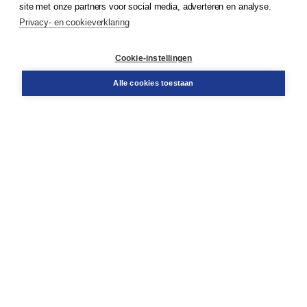
site met onze partners voor social media, adverteren en analyse.
Service & informatie
Privacy- en cookieverklaring
Contact
Retourneren
Docentenservice
Cookie-instellingen
Snel bestellen
Teamviewer
Alle cookies toestaan
Boom voor jou
Voor de boekhandel
Voor de pers
Publiceren bij Boom
Werken bij Boom & Vacatures
Over Boom
Wat ons drijft
Onze historie
Onze auteurs
Onze organisatie
Duurzaam ondernemen
Gratis verzending in NL vanaf € 20,-.