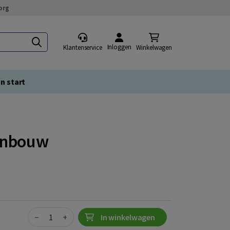
org
Inloggen
Klantenservice
Winkelwagen
n start
enbouw
Quantity
−
+
In winkelwagen