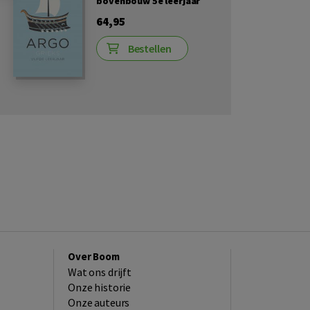
bovenbouw 5e leerjaar
64,95
Bestellen
Over Boom
Wat ons drijft
Onze historie
Onze auteurs