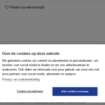
Plaats op wensenlijst
Over de cookies op deze website
tuur zoals het bedoeld is. ARGO bovenbouw verenigt alle
We gebruiken cookies om content en advertenties te personaliseren, om
functies voor social media te bieden en om ons websiteverkeer te
lle verplichte cultuurdomeinen komen aan bod en worden
analyseren. Ook delen we informatie over jouw gebruik van onze site met
In negen originele thema’s worden bekende maar ook
onze partners voor social media, adverteren en analyse.
een aansprekende en eigentijdse manier volgens
Privacy- en cookieverklaring
De methode bestaat uit twee delen: ARGO 4 en ARGO 5.
mpendium Pharos vormt ARGO bovenbouw een ideale
Cookie-instellingen
Alle cookies toestaan
een grote variatie van onderwerpen en originele en nog
motiveert door een duidelijke link tussen toen en nu.