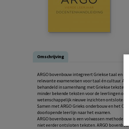
Omschrijving
ARGO bovenbouw integreert Griekse taal en cul
relevante exameneisen voor taal én cultuur. A
behandeld in samenhang met Griekse teksten. 
minder bekende teksten voor de leerlingen op 
wetenschappelijk nieuwe inzichten ontsloten. 
Samen met ARGO Grieks onderbouw en het Co
doorlopende leerlijn naar het examen.
ARGO bovenbouw is een volwassen methode met 
niet eerder ontsloten teksten. ARGO bovenbouw 