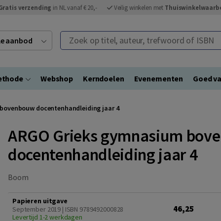
Gratis verzending
in NL vanaf € 20,-
Veilig winkelen met
Thuiswinkelwaarb
Zoek op titel, auteur, trefwoord of ISBN
ele aanbod
ethode
Webshop
Kerndoelen
Evenementen
Goed va
bovenbouw docentenhandleiding jaar 4
ARGO Grieks gymnasium bov
docentenhandleiding jaar 4
Boom
Papieren uitgave
46,25
September 2019 | ISBN 9789492000828
Levertijd 1-2 werkdagen