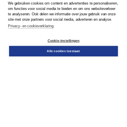
We gebruiken cookies om content en advertenties te personaliseren,
© 2026
Koninklijke Boom uitgevers
om functies voor social media te bieden en om ons websiteverkeer
te analyseren. Ook delen we informatie over jouw gebruik van onze
Klantenservice
site met onze partners voor social media, adverteren en analyse.
Service & informatie
Privacy- en cookieverklaring
Contact
Retourneren
Docentenservice
Cookie-instellingen
Snel bestellen
Teamviewer
Alle cookies toestaan
Boom voor jou
Voor de boekhandel
Voor de pers
Publiceren bij Boom
Werken bij Boom & Vacatures
Over Boom
Wat ons drijft
Onze historie
Onze auteurs
Onze organisatie
Duurzaam ondernemen