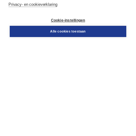
Service & informatie
Privacy- en cookieverklaring
Contact
Retourneren
Docentenservice
Cookie-instellingen
Snel bestellen
Teamviewer
Alle cookies toestaan
Boom voor jou
Voor de boekhandel
Voor de pers
Publiceren bij Boom
Werken bij Boom & Vacatures
Over Boom
Wat ons drijft
Onze historie
Onze auteurs
Onze organisatie
Duurzaam ondernemen
Gratis verzending in NL vanaf € 20,-.