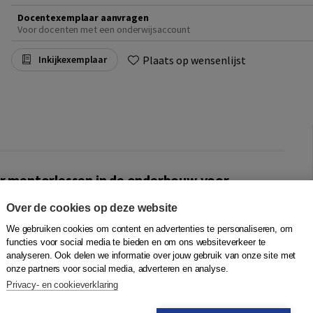
Docentexemplaar aanvragen
Voor docenten met een onderwijsaccount
Plaats op wensenlijst
Inkijkexemplaar
or mentorlessen in de onderbouw voor
Over de cookies op deze website
. De methode is gericht op studievaardigheden en sociaal-
We gebruiken cookies om content en advertenties te personaliseren, om
 executieve functies. Zo leer je! is geheel gebaseerd op
functies voor social media te bieden en om ons websiteverkeer te
cht in hun eigen vaardigheden en gedrag én veel tips om
analyseren. Ook delen we informatie over jouw gebruik van onze site met
onze partners voor social media, adverteren en analyse.
Privacy- en cookieverklaring
essen. De lessen kunnen worden behandeld in de volgorde
ment nodig of handig is. Elke les begint met een paar