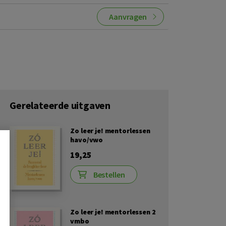
Aanvragen
Gerelateerde uitgaven
Zo leer je! mentorlessen
havo/vwo
19,25
Bestellen
Zo leer je! mentorlessen 2
vmbo