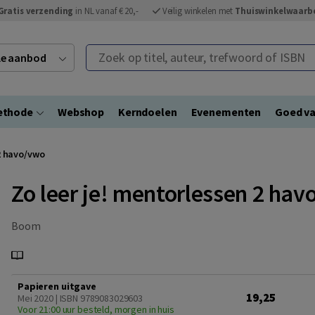
Gratis verzending
in NL vanaf € 20,-
Veilig winkelen met
Thuiswinkelwaarb
Zoek op titel, auteur, trefwoord of ISBN
ele aanbod
ethode
Webshop
Kerndoelen
Evenementen
Goed va
 2 havo/vwo
Zo leer je! mentorlessen 2 ha
Boom
Papieren uitgave
19,25
Mei 2020 | ISBN 9789083029603
Voor 21:00 uur besteld, morgen in huis