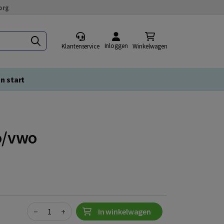
org
Inloggen
Klantenservice
Winkelwagen
n start
vo/vwo
Quantity
−
+
In winkelwagen