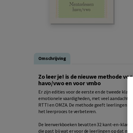
Omschrijving
Zo leer je! is de nieuwe methode vo
havo/vwo en voor vmbo
Er zijn edities voor de eerste en de tweede klas
emotionele vaardigheden, met veel aandacht voor
RTTI en OMZA. De methode geeft leerlingen inzi
het leerproces te verbeteren.
De leerwerkboeken bevatten 32 kant-en-klare l
die past bij wat er voor de leerlingen op dat mo