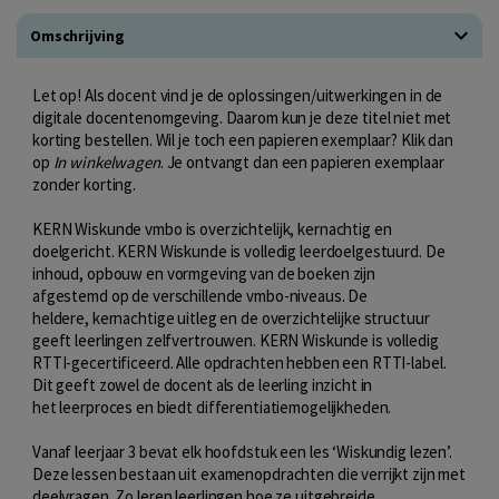
Omschrijving
Let op! Als docent vind je de oplossingen/uitwerkingen in de
digitale docentenomgeving. Daarom kun je deze titel niet met
korting bestellen. Wil je toch een papieren exemplaar? Klik dan
op
In winkelwagen
. Je ontvangt dan een papieren exemplaar
zonder korting.
KERN Wiskunde vmbo is overzichtelijk, kernachtig en
doelgericht. KERN Wiskunde is volledig leerdoelgestuurd. De
inhoud, opbouw en vormgeving van de boeken zijn
afgestemd op de verschillende vmbo-niveaus. De
heldere, kernachtige uitleg en de overzichtelijke structuur
geeft leerlingen zelfvertrouwen. KERN Wiskunde is volledig
RTTI-gecertificeerd. Alle opdrachten hebben een RTTI-label.
Dit geeft zowel de docent als de leerling inzicht in
het leerproces en biedt differentiatiemogelijkheden.
Vanaf leerjaar 3 bevat elk hoofdstuk een les ‘Wiskundig lezen’.
Deze lessen bestaan uit examenopdrachten die verrijkt zijn met
deelvragen. Zo leren leerlingen hoe ze uitgebreide