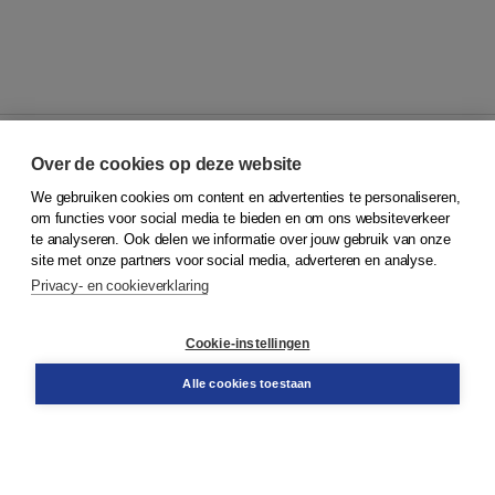
Over de cookies op deze website
We gebruiken cookies om content en advertenties te personaliseren,
© 2026
Koninklijke Boom uitgevers
om functies voor social media te bieden en om ons websiteverkeer
te analyseren. Ook delen we informatie over jouw gebruik van onze
Klantenservice
site met onze partners voor social media, adverteren en analyse.
Service & informatie
Privacy- en cookieverklaring
Contact
Retourneren
Docentenservice
Cookie-instellingen
Snel bestellen
Teamviewer
Alle cookies toestaan
Boom voor jou
Voor de boekhandel
Voor de pers
Publiceren bij Boom