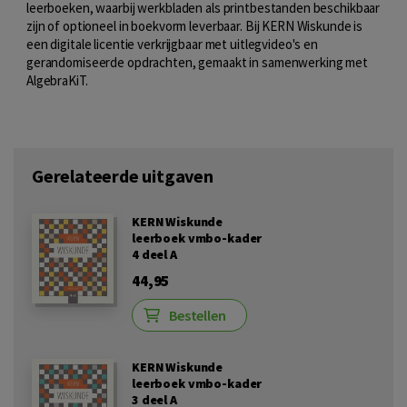
leerboeken, waarbij werkbladen als printbestanden beschikbaar
zijn of optioneel in boekvorm leverbaar. Bij KERN Wiskunde is
een digitale licentie verkrijgbaar met uitlegvideo's en
gerandomiseerde opdrachten, gemaakt in samenwerking met
AlgebraKiT.
Gerelateerde uitgaven
KERN Wiskunde
leerboek vmbo-kader
4 deel A
44,95
Bestellen
KERN Wiskunde
leerboek vmbo-kader
3 deel A