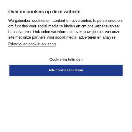
Over de cookies op deze website
We gebruiken cookies om content en advertenties te personaliseren,
© 2026
Koninklijke Boom uitgevers
om functies voor social media te bieden en om ons websiteverkeer
te analyseren. Ook delen we informatie over jouw gebruik van onze
Klantenservice
site met onze partners voor social media, adverteren en analyse.
Service & informatie
Privacy- en cookieverklaring
Contact
Retourneren
Docentenservice
Cookie-instellingen
Snel bestellen
Teamviewer
Alle cookies toestaan
Boom voor jou
Voor de boekhandel
Voor de pers
Publiceren bij Boom
Werken bij Boom & Vacatures
Over Boom
Wat ons drijft
Onze historie