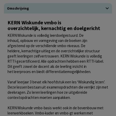
Omschrijving
KERN Wiskunde vmbo is
overzichtelijk, kernachtig en doelgericht
KERN Wiskunde is volledig leerdoelgestuurd. De
inhoud, opbouw en vormgeving van de boeken zijn
afgestemd op de verschillende vmbo-niveaus. De
heldere, kernachtige uitleg en de overzichtelijke structuur
geeft leerlingen zelfvertrouwen. KERN Wiskunde is volledig
RTTI-gecertificeerd. Alle opdrachten hebben een RTTI-label.
Dit geeft zowel de docent als de leerling inzicht in
het leerproces en biedt differentiatiemogelijkheden.
Vanaf leerjaar 3 bevat elk hoofdstuk een les ‘Wiskundig lezen’.
Deze lessen bestaan uit examenopdrachten die verrijkt zijn met
deelvragen. Zo leren leerlingen hoe ze uitgebreide
contextopdrachten moeten aanpakken.
KERN Wiskunde vmbo-basis werkt ook in de bovenbouw met
leerwerkboeken. Vmbo-kader en vmbo-gt werken met