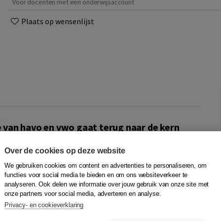
Voor docenten met een onderwijsaccount
Plaats op wensenlijst
van havo en vwo gaat terug naar de kern
Over de cookies op deze website
wiskunde, praktische toepassingen en inspirerende
 en vormgeving zijn afgestemd op het betreffende niveau.
We gebruiken cookies om content en advertenties te personaliseren, om
I-gecertificeerd. Alle opdrachten hebben een RTTI-label.
functies voor social media te bieden en om ons websiteverkeer te
t in het leerproces. Bij KERN Wiskunde is een speciale
analyseren. Ook delen we informatie over jouw gebruik van onze site met
onze partners voor social media, adverteren en analyse.
or de bovenbouw havo/vwo/gymnasium waarin leerlingen
Privacy- en cookieverklaring
eerde opdrachten, gemaakt in samenwerking met
beschikbaar van de voor-eindexamenjaren.