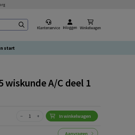
org
Inloggen
Klantenservice
Winkelwagen
n start
 wiskunde A/C deel 1
Quantity
−
+
In winkelwagen
Aanvragen