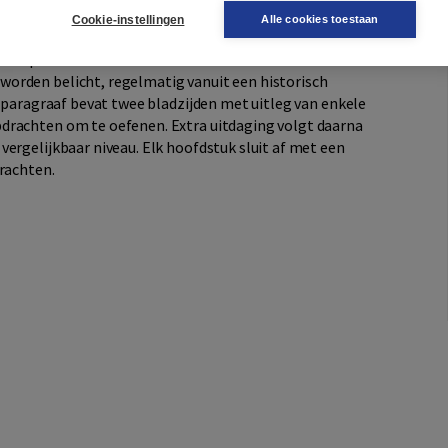
Cookie-instellingen
Alle cookies toestaan
in de praktijk’ waarin een praktisch onderwerp wordt
 vwo opent ieder hoofdstuk met ‘Academie’ waarin
orden belicht, regelmatig vanuit een historisch
e paragraaf bevat twee bladzijden met uitleg van enkele
drachten om te oefenen. Extra uitdaging volgt daarna
ergelijkbaar niveau. Elk hoofdstuk sluit af met een
drachten.