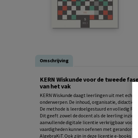
Omschrijving
KERN Wiskunde voor de tweede fase 
van het vak
KERN Wiskunde daagt leerlingen uit met echte 
onderwerpen. De inhoud, organisatie, didactiek
De methode is leerdoelgestuurd en volledig RTT
Dit geeft zowel de docent als de leerling inzich
aanvullende digitale licentie verkrijgbaar vo
vaardigheden kunnen oefenen met gerandomis
AlgebraKiT. Ook zijn in deze licentie e-books 