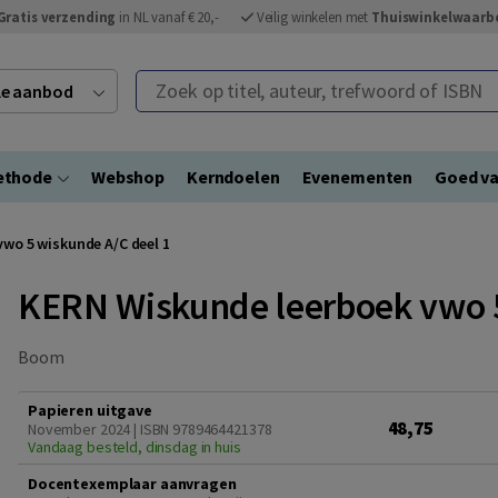
Gratis verzending
in NL vanaf € 20,-
Veilig winkelen met
Thuiswinkelwaarb
Zoek op titel, auteur, trefwoord of ISBN
ele aanbod
ethode
Webshop
Kerndoelen
Evenementen
Goed va
wo 5 wiskunde A/C deel 1
KERN Wiskunde leerboek vwo 5
Boom
Papieren uitgave
48,75
November 2024 | ISBN 9789464421378
Vandaag besteld, dinsdag in huis
Docentexemplaar aanvragen