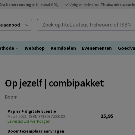
Gratis verzending
in NL vanaf € 20,-
Veilig winkelen met
Thuiswinkelwaarb
Zoek op titel, auteur, trefwoord of ISBN
ele aanbod
ethode
Webshop
Kerndoelen
Evenementen
Goed va
Op jezelf | combipakket
Boom
Papier + digitale licentie
25,95
Maart 2021 | ISBN 9789037260182
Levertijd 1-2 werkdagen
Docentexemplaar aanvragen