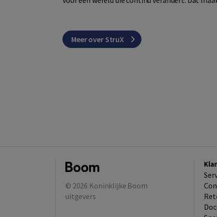
voor een wereld die continu verandert. Dat maak
Meer over StruX
Kla
Ser
© 2026
Koninklijke Boom
Con
uitgevers
Ret
Doc