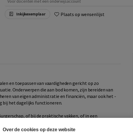
Voor docenten met een onderwijsaccount
Plaats op wensenlijst
Inkijkexemplaar
halen en toepassen van vaardigheden gericht op zo
ituatie. Onderwerpen die aan bod komen, zijn bereiden van
heren van eigen administratie en financiën, maar ook het -
 bij het dagelijks functioneren.
Burgerschap, of bij de praktische vakken, of in een
elfstandig functioneren binnen de domeinen Wonen,
rachten waarmee je leerling kan oefenen en afsluitende
Over de cookies op deze website