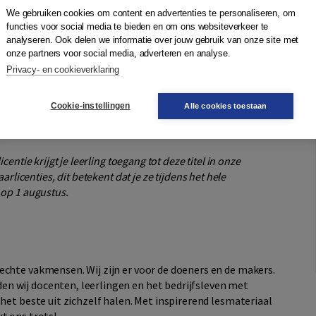
We gebruiken cookies om content en advertenties te personaliseren, om
functies voor social media te bieden en om ons websiteverkeer te
analyseren. Ook delen we informatie over jouw gebruik van onze site met
onze partners voor social media, adverteren en analyse.
Privacy- en cookieverklaring
Cookie-instellingen
Alle cookies toestaan
entie krijgt je leerling toegang tot deze titel in onze
aarlicenties, dit betekent dat je ze tijdens het hele
 op 1 augustus.
echte vakmensen. Wij zijn er voor de doeners en de makers.
n wij docenten, leerlingen en het bedrijfsleven met
 het beste uit zichzelf halen. Met inspirerend lesmateriaal