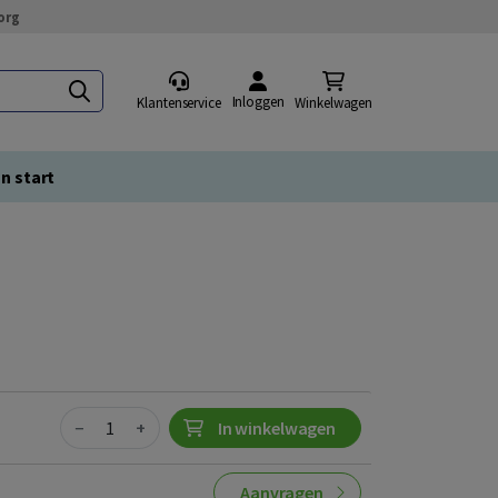
org
Inloggen
Klantenservice
Winkelwagen
n start
Quantity
−
+
In winkelwagen
Aanvragen