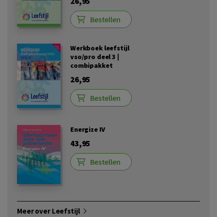
26,95
Bestellen
Werkboek leefstijl
vso/pro deel 3 |
combipakket
26,95
Bestellen
Energize IV
43,95
Bestellen
Meer over Leefstijl