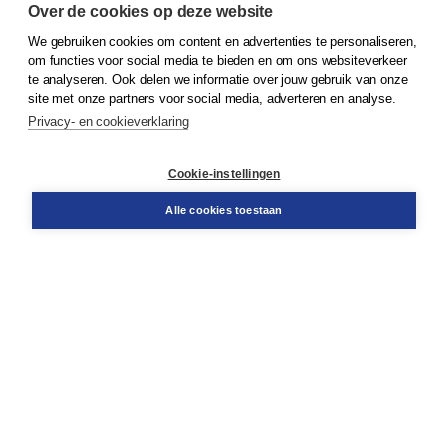
Over de cookies op deze website
We gebruiken cookies om content en advertenties te personaliseren,
© 2026
Koninklijke Boom uitgevers
om functies voor social media te bieden en om ons websiteverkeer
te analyseren. Ook delen we informatie over jouw gebruik van onze
Klantenservice
site met onze partners voor social media, adverteren en analyse.
Service & informatie
Privacy- en cookieverklaring
Contact
Retourneren
Docentenservice
Cookie-instellingen
Snel bestellen
Teamviewer
Alle cookies toestaan
Boom voor jou
Voor de boekhandel
Voor de pers
Publiceren bij Boom
Werken bij Boom & Vacatures
Over Boom
Wat ons drijft
Onze historie
Onze auteurs