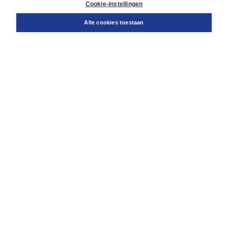
Docentenservice
Cookie-instellingen
Snel bestellen
Teamviewer
Alle cookies toestaan
Boom voor jou
Voor de boekhandel
Voor de pers
Publiceren bij Boom
Werken bij Boom & Vacatures
Over Boom
Wat ons drijft
Onze historie
Onze auteurs
Onze organisatie
Duurzaam ondernemen
Gratis verzending in NL vanaf € 20,-.
Veilig winkelen met Thuiswinkelwaarborg