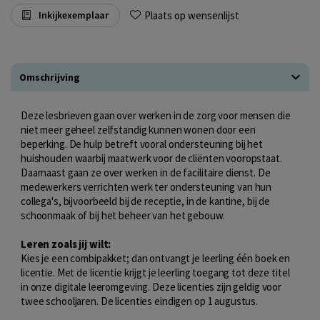
Plaats op wensenlijst
Inkijkexemplaar
Omschrijving
Deze lesbrieven gaan over werken in de zorg voor mensen die
niet meer geheel zelfstandig kunnen wonen door een
beperking. De hulp betreft vooral ondersteuning bij het
huishouden waarbij maatwerk voor de cliënten vooropstaat.
Daarnaast gaan ze over werken in de facilitaire dienst. De
medewerkers verrichten werk ter ondersteuning van hun
collega's, bijvoorbeeld bij de receptie, in de kantine, bij de
schoonmaak of bij het beheer van het gebouw.
Leren zoals jij wilt:
Kies je een combipakket; dan ontvangt je leerling één boek en
licentie. Met de licentie krijgt je leerling toegang tot deze titel
in onze digitale leeromgeving. Deze licenties zijn geldig voor
twee schooljaren. De licenties eindigen op 1 augustus.