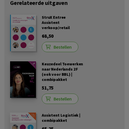
Gerelateerde uitgaven
StruX Entree
Assistent
verkoop/retail
68,50
Bestellen
Keuzedeel Toewerken
naar Nederlands 2F
(ook voor BBL) |
combipakket
51,75
Bestellen
Assistent Logistiek |
combipakket
65,25