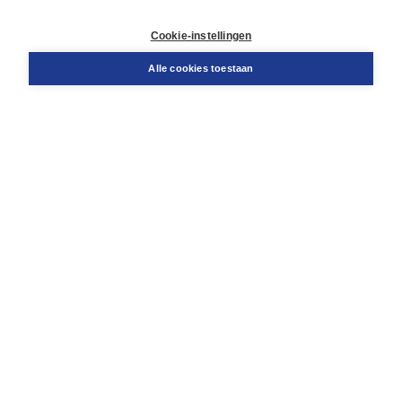
Retourneren
Docentenservice
Cookie-instellingen
Snel bestellen
Teamviewer
Alle cookies toestaan
Boom voor jou
Voor de boekhandel
Voor de pers
Publiceren bij Boom
Werken bij Boom & Vacatures
Over Boom
Wat ons drijft
Onze historie
Onze auteurs
Onze organisatie
Duurzaam ondernemen
Gratis verzending in NL vanaf € 20,-.
Veilig winkelen met Thuiswinkelwaarborg