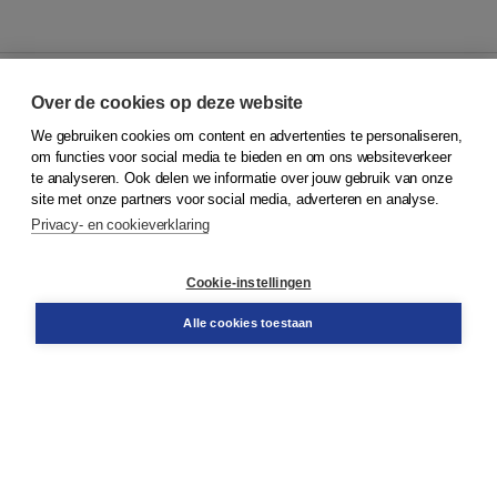
Over de cookies op deze website
We gebruiken cookies om content en advertenties te personaliseren,
© 2026
Koninklijke Boom uitgevers
om functies voor social media te bieden en om ons websiteverkeer
te analyseren. Ook delen we informatie over jouw gebruik van onze
Klantenservice
site met onze partners voor social media, adverteren en analyse.
Service & informatie
Privacy- en cookieverklaring
Contact
Retourneren
Docentenservice
Cookie-instellingen
Snel bestellen
Teamviewer
Alle cookies toestaan
Boom voor jou
Voor de boekhandel
Voor de pers
Publiceren bij Boom
Werken bij Boom & Vacatures