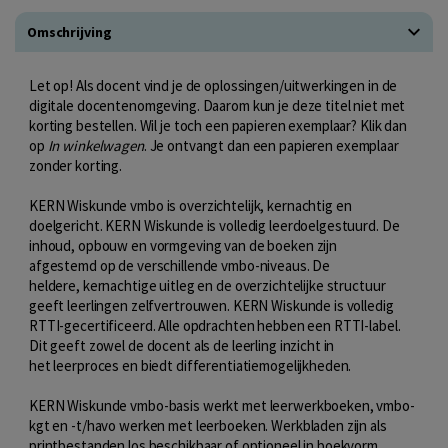
Omschrijving
Let op! Als docent vind je de oplossingen/uitwerkingen in de
digitale docentenomgeving. Daarom kun je deze titel niet met
korting bestellen. Wil je toch een papieren exemplaar? Klik dan
op
In winkelwagen
. Je ontvangt dan een papieren exemplaar
zonder korting.
KERN Wiskunde vmbo is overzichtelijk, kernachtig en
doelgericht. KERN Wiskunde is volledig leerdoelgestuurd. De
inhoud, opbouw en vormgeving van de boeken zijn
afgestemd op de verschillende vmbo-niveaus. De
heldere, kernachtige uitleg en de overzichtelijke structuur
geeft leerlingen zelfvertrouwen. KERN Wiskunde is volledig
RTTI-gecertificeerd. Alle opdrachten hebben een RTTI-label.
Dit geeft zowel de docent als de leerling inzicht in
het leerproces en biedt differentiatiemogelijkheden.
KERN Wiskunde vmbo-basis werkt met leerwerkboeken, vmbo-
kgt en -t/havo werken met leerboeken. Werkbladen zijn als
printbestanden los beschikbaar of optioneel in boekvorm