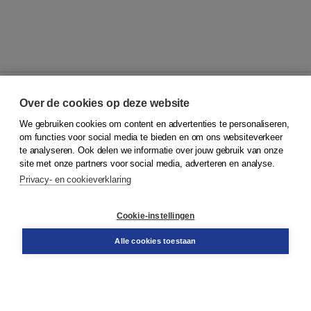
Over de cookies op deze website
We gebruiken cookies om content en advertenties te personaliseren,
© 2026
Koninklijke Boom uitgevers
om functies voor social media te bieden en om ons websiteverkeer
te analyseren. Ook delen we informatie over jouw gebruik van onze
Klantenservice
site met onze partners voor social media, adverteren en analyse.
Service & informatie
Privacy- en cookieverklaring
Contact
Retourneren
Docentenservice
Cookie-instellingen
Snel bestellen
Teamviewer
Alle cookies toestaan
Boom voor jou
Voor de boekhandel
Voor de pers
Publiceren bij Boom