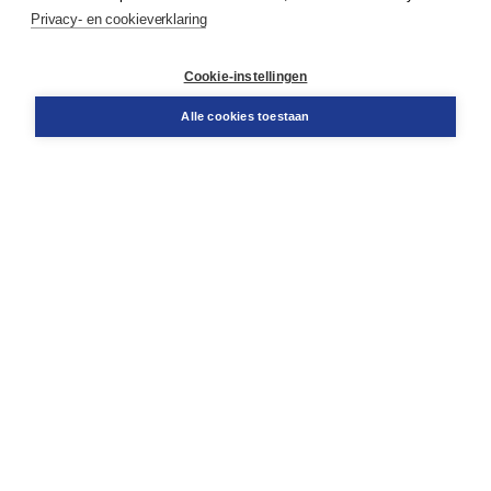
Service & informatie
Privacy- en cookieverklaring
Contact
Retourneren
Docentenservice
Cookie-instellingen
Snel bestellen
Teamviewer
Alle cookies toestaan
Boom voor jou
Voor de boekhandel
Voor de pers
Publiceren bij Boom
Werken bij Boom & Vacatures
Over Boom
Wat ons drijft
Onze historie
Onze auteurs
Onze organisatie
Duurzaam ondernemen
Gratis verzending in NL vanaf € 20,-.