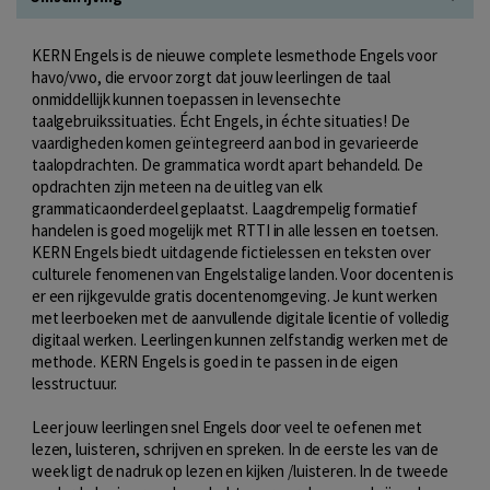
KERN Engels is de nieuwe complete lesmethode Engels voor
havo/vwo, die ervoor zorgt dat jouw leerlingen de taal
onmiddellijk kunnen toepassen in levensechte
taalgebruikssituaties. Écht Engels, in échte situaties! De
vaardigheden komen geïntegreerd aan bod in gevarieerde
taalopdrachten. De grammatica wordt apart behandeld. De
opdrachten zijn meteen na de uitleg van elk
grammaticaonderdeel geplaatst. Laagdrempelig formatief
handelen is goed mogelijk met RTTI in alle lessen en toetsen.
KERN Engels biedt uitdagende fictielessen en teksten over
culturele fenomenen van Engelstalige landen. Voor docenten is
er een rijkgevulde gratis docentenomgeving. Je kunt werken
met leerboeken met de aanvullende digitale licentie of volledig
digitaal werken. Leerlingen kunnen zelfstandig werken met de
methode. KERN Engels is goed in te passen in de eigen
lesstructuur.
Leer jouw leerlingen snel Engels door veel te oefenen met
lezen, luisteren, schrijven en spreken. In de eerste les van de
week ligt de nadruk op lezen en kijken /luisteren. In de tweede