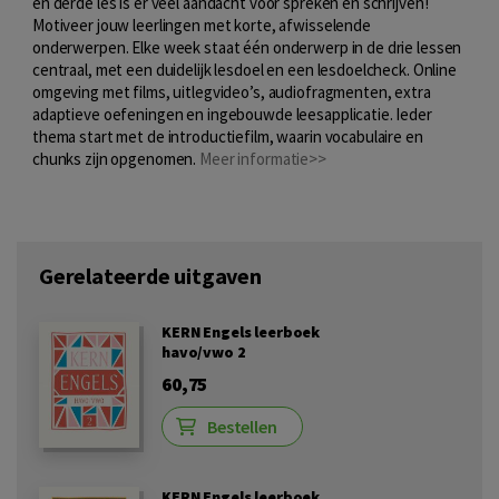
en derde les is er veel aandacht voor spreken en schrijven!
Motiveer jouw leerlingen met korte, afwisselende
onderwerpen. Elke week staat één onderwerp in de drie lessen
centraal, met een duidelijk lesdoel en een lesdoelcheck. Online
omgeving met films, uitlegvideo’s, audiofragmenten, extra
adaptieve oefeningen en ingebouwde leesapplicatie. Ieder
thema start met de introductiefilm, waarin vocabulaire en
chunks zijn opgenomen.
Meer informatie>>
Gerelateerde uitgaven
KERN Engels leerboek
havo/vwo 2
60,75
Bestellen
KERN Engels leerboek