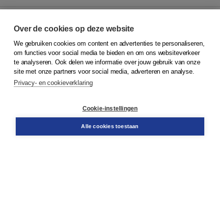
Over de cookies op deze website
We gebruiken cookies om content en advertenties te personaliseren,
© 2026
Koninklijke Boom uitgevers
om functies voor social media te bieden en om ons websiteverkeer
te analyseren. Ook delen we informatie over jouw gebruik van onze
Klantenservice
site met onze partners voor social media, adverteren en analyse.
Service & informatie
Privacy- en cookieverklaring
Contact
Retourneren
Docentenservice
Cookie-instellingen
Snel bestellen
Teamviewer
Alle cookies toestaan
Boom voor jou
Voor de boekhandel
Voor de pers
Publiceren bij Boom
Werken bij Boom & Vacatures
Over Boom
Wat ons drijft