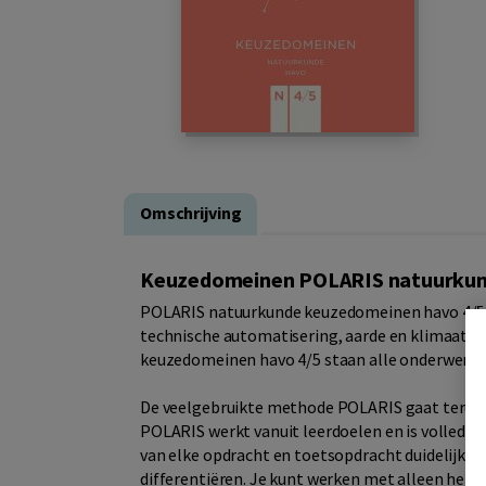
Omschrijving
Keuzedomeinen POLARIS natuurku
POLARIS natuurkunde keuzedomeinen havo 4/5 
technische automatisering, aarde en klimaat e
keuzedomeinen havo 4/5 staan alle onderwerpen
De veelgebruikte methode POLARIS gaat terug na
POLARIS werkt vanuit leerdoelen en is volledig
van elke opdracht en toetsopdracht duidelijk v
differentiëren. Je kunt werken met alleen het b