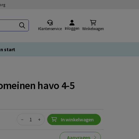
org
Inloggen
Klantenservice
Winkelwagen
n start
omeinen havo 4-5
Quantity
−
+
In winkelwagen
Aanvragen