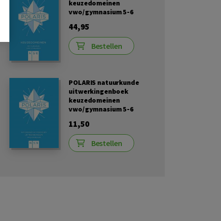
keuzedomeinen
vwo/gymnasium 5-6
44,95
Bestellen
POLARIS natuurkunde
uitwerkingenboek
keuzedomeinen
vwo/gymnasium 5-6
11,50
Bestellen