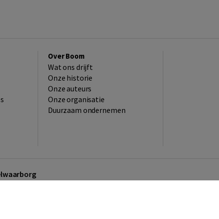
Over Boom
Wat ons drijft
Onze historie
Onze auteurs
es
Onze organisatie
Duurzaam ondernemen
kelwaarborg