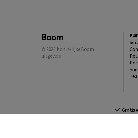
Kla
Ser
© 2026
Koninklijke Boom
Con
uitgevers
Ret
Doc
Sne
Tea
Gratis 
Algemene voorwaarden
Algemene voorwa