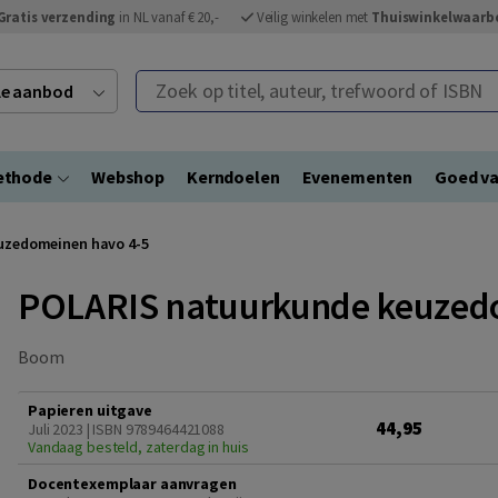
Gratis verzending
in NL vanaf € 20,-
Veilig winkelen met
Thuiswinkelwaarb
Zoek op titel, auteur, trefwoord of ISBN
ele aanbod
ethode
Webshop
Kerndoelen
Evenementen
Goed va
uzedomeinen havo 4-5
POLARIS natuurkunde keuzed
Boom
Papieren uitgave
44,95
Juli 2023 | ISBN 9789464421088
Vandaag besteld, zaterdag in huis
Docentexemplaar aanvragen