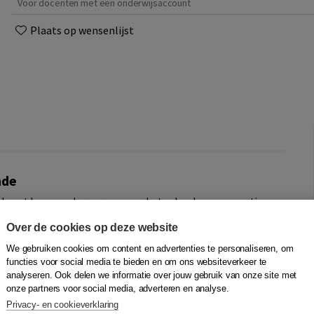
Voor docenten met een onderwijsaccount
Plaats op wensenlijst
nde
bevat keuzeonderwerpen voor het schoolexamen: optica,
n menselijk lichaam. Met POLARIS natuurkunde
Over de cookies op deze website
 bij elkaar in een handzaam boek.
We gebruiken cookies om content en advertenties te personaliseren, om
ar de kern van het vak en stelt de concepten centraal.
functies voor social media te bieden en om ons websiteverkeer te
analyseren. Ook delen we informatie over jouw gebruik van onze site met
 RTTI-gecertificeerd. Deze aanpak maakt het doel én nut
onze partners voor social media, adverteren en analyse.
oor leerling en docent. Bovendien kun je hiermee eenvoudig
Privacy- en cookieverklaring
oek, het boek en de aanvullende licentie of met de volledig