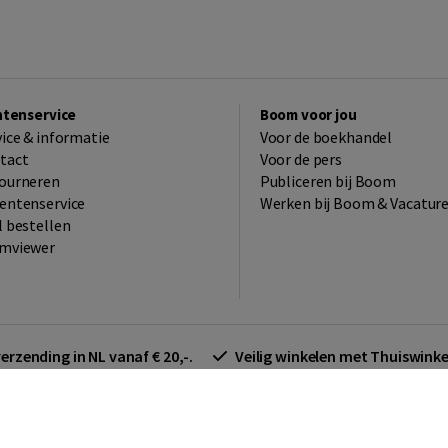
ntenservice
Boom voor jou
vice & informatie
Voor de boekhandel
tact
Voor de pers
ourneren
Publiceren bij Boom
entenservice
Werken bij Boom & Vacatur
l bestellen
mviewer
verzending in NL vanaf € 20,-.
Veilig winkelen met Thuiswin
arden zakelijk
Cookieverklaring
Disclaimer
Privacy policy