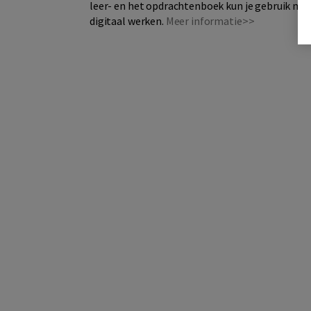
leer- en het opdrachtenboek kun je gebruik make
digitaal werken.
Meer informatie>>