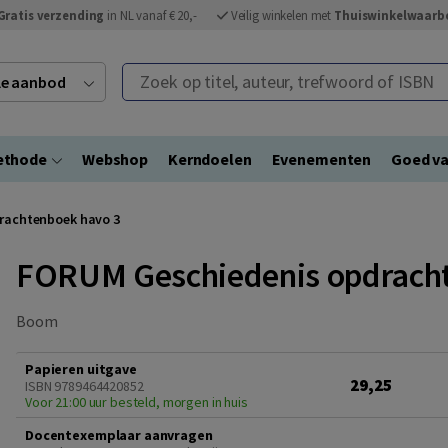
Gratis verzending
in NL vanaf € 20,-
Veilig winkelen met
Thuiswinkelwaarb
Zoek op titel, auteur, trefwoord of ISBN
ele aanbod
ethode
Webshop
Kerndoelen
Evenementen
Goed va
rachtenboek havo 3
FORUM Geschiedenis opdracht
Boom
Papieren uitgave
29,25
ISBN 9789464420852
Voor 21:00 uur besteld, morgen in huis
Docentexemplaar aanvragen