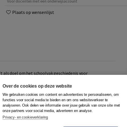
Voor docenten met een onderwijsaccount
Plaats op wensenlijst
 als doel om het schoolvak geschiedenis voor
aar te maken. Betekenisvol omdat leerlingen leren
n wereld, de wereld van vandaag en de toekomst. De
Over de cookies op deze website
eg en de aandacht voor taal. Door de leerstof te ordenen
We gebruiken cookies om content en advertenties te personaliseren, om
en de leerbaarheid en de motivatie voor het vak toe.
functies voor social media te bieden en om ons websiteverkeer te
analyseren. Ook delen we informatie over jouw gebruik van onze site met
 onderwijs op maat. Formatief werken is mogelijk met
onze partners voor social media, adverteren en analyse.
ne omgeving kunnen leerlingen oefenen met verschillende
Privacy- en cookieverklaring
 per leerjaar één leerboek en opdrachtenboek. Naast het