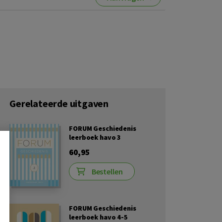
Gerelateerde uitgaven
FORUM Geschiedenis
leerboek havo 3
60,95
Bestellen
FORUM Geschiedenis
leerboek havo 4-5