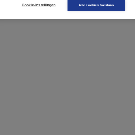
n van de aanvullende licentie of volledig
Cookie-instellingen
Alle cookies toestaan