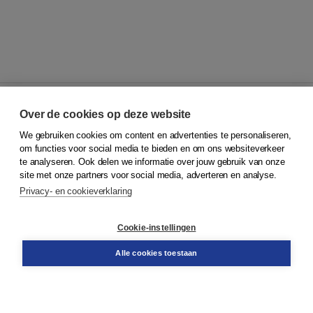
Over de cookies op deze website
We gebruiken cookies om content en advertenties te personaliseren,
© 2026
Koninklijke Boom uitgevers
om functies voor social media te bieden en om ons websiteverkeer
te analyseren. Ook delen we informatie over jouw gebruik van onze
Klantenservice
site met onze partners voor social media, adverteren en analyse.
Service & informatie
Privacy- en cookieverklaring
Contact
Retourneren
Docentenservice
Cookie-instellingen
Snel bestellen
Teamviewer
Alle cookies toestaan
Boom voor jou
Voor de boekhandel
Voor de pers