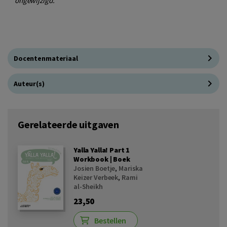
ongewijzigd.
Docentenmateriaal
Auteur(s)
Gerelateerde uitgaven
Yalla Yalla! Part 1
Workbook | Boek
Josien Boetje
,
Mariska
Keizer Verbeek
,
Rami
al-Sheikh
23,50
Bestellen