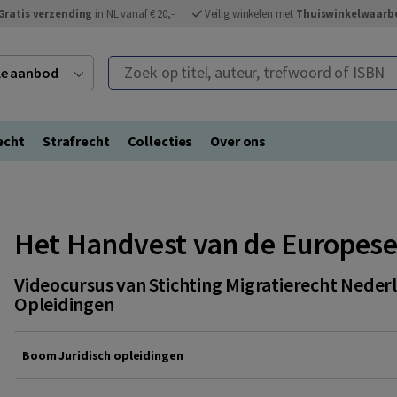
Gratis verzending
in NL vanaf € 20,-
Veilig winkelen met
Thuiswinkelwaarb
Zoek op titel, auteur, trefwoord of ISBN
ele aanbod
echt
Strafrecht
Collecties
Over ons
Het Handvest van de Europese
Videocursus van Stichting Migratierecht Nederl
Opleidingen
Boom Juridisch opleidingen