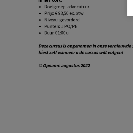
In het kort:
Doelgroep: advocatuur
Prijs: € 93,50 ex. btw
Niveau: gevorderd
Punten: 1 PO/PE
Duur: 01:00 u
Deze cursus is opgenomen in onze vernieuwde s
kiest zelf wanneer u de cursus wilt volgen!
© Opname augustus 2022