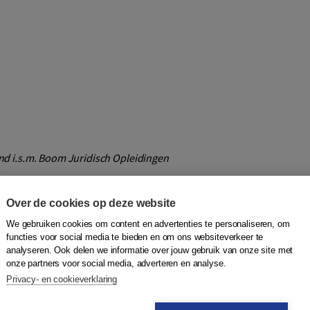
nd i.s.m. Boom Juridisch Opleidingen
eden het EU Handvest biedt in het asiel- en
j de achtergrond van de grondrechten binnen de Europese
Over de cookies op deze website
andvest behandeld als de reikwijdte (artikel 51 lid 1). Ook
We gebruiken cookies om content en advertenties te personaliseren, om
 het EVRM aan bod. Tenslotte worden de inhoudelijke
functies voor social media te bieden en om ons websiteverkeer te
vant zijn en een meerwaarde bieden voor de asiel- en
analyseren. Ook delen we informatie over jouw gebruik van onze site met
h
,
bespreekt relevante rechtspraak van het Hof van
onze partners voor social media, adverteren en analyse.
ndvest.
Privacy- en cookieverklaring