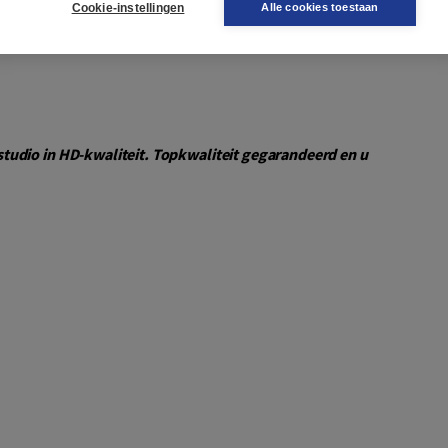
Cookie-instellingen
Alle cookies toestaan
tudio in HD-kwaliteit. Topkwaliteit gegarandeerd en u