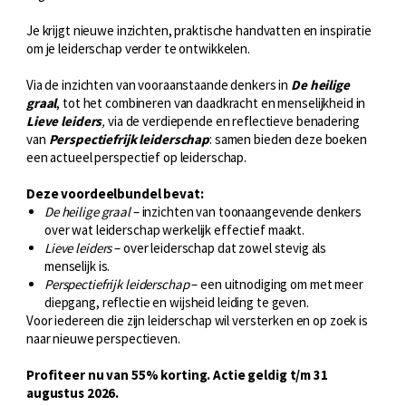
Je krijgt nieuwe inzichten, praktische handvatten en inspiratie
om je leiderschap verder te ontwikkelen.
Via de inzichten van vooraanstaande denkers in
De heilige
graal
, tot het combineren van daadkracht en menselijkheid in
Lieve leiders
,
via de verdiepende en reflectieve benadering
van
Perspectiefrijk leiderschap
: samen bieden deze boeken
een actueel perspectief op leiderschap.
Deze voordeelbundel bevat:
De heilige graal
– inzichten van toonaangevende denkers
over wat leiderschap werkelijk effectief maakt.
Lieve leiders
– over leiderschap dat zowel stevig als
menselijk is.
Perspectiefrijk leiderschap
– een uitnodiging om met meer
diepgang, reflectie en wijsheid leiding te geven.
Voor iedereen die zijn leiderschap wil versterken en op zoek is
naar nieuwe perspectieven.
Profiteer nu van 55% korting. Actie geldig t/m 31
augustus 2026.