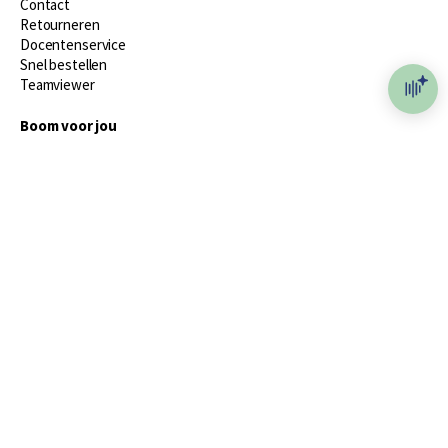
Contact
Retourneren
Docentenservice
Snel bestellen
Teamviewer
Boom voor jou
Voor de boekhandel
Voor de pers
Publiceren bij Boom
Werken bij Boom & Vacatures
Over Boom
Wat ons drijft
Onze historie
Onze auteurs
Onze organisatie
Duurzaam ondernemen
Gratis verzending in NL vanaf € 20,-.