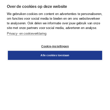
Over de cookies op deze website
We gebruiken cookies om content en advertenties te personaliseren,
© 2026
Koninklijke Boom uitgevers
om functies voor social media te bieden en om ons websiteverkeer
te analyseren. Ook delen we informatie over jouw gebruik van onze
Klantenservice
site met onze partners voor social media, adverteren en analyse.
Service & informatie
Privacy- en cookieverklaring
Contact
Retourneren
Docentenservice
Cookie-instellingen
Snel bestellen
Teamviewer
Alle cookies toestaan
Boom voor jou
Voor de boekhandel
Voor de pers
Publiceren bij Boom
Werken bij Boom & Vacatures
Over Boom
Wat ons drijft
Onze historie
Onze auteurs