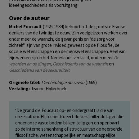
ideeëngeschiedenis als vooruitgang.
Over de auteur
Michel Foucault
(1926-1984) behoort tot de grootste Franse
denkers van de twintigste eeuw. Zijn veelgelezen werken over
onder meer de waanzin, de gevangenis en ‘de zorg voor
zichzelf’ zijn van grote invloed geweest op de filosofie, de
sociale wetenschappen en de menswetenschappen. Veel van
zijn werken zijn in het Nederlands vertaald, onder meer
De
woorden en de dingen
,
Geschiedenis van de waanzin
en
Geschiedenis van de seksualiteit
.
Originele titel:
L’archéologie du savoir
(1969)
Vertaling:
Jeanne Holierhoek
‘De grond die Foucault op- en ondergraaft is die van
onze cultuur. Hij reconstrueert de verschillende lagen die
onder onze vaste bodem blijken te liggen en openbaart
zo de interne samenhang of structuur van de heersende
filosofische, wetenschappelijke en maatschappelijke