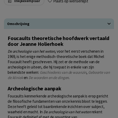
Plaats op wensenlijst
Inkijkexemplaar
Omschrijving
Foucaults theoretische hoofdwerk vertaald
door Jeanne Holierhoek
De archeologie van het weten
, voor het eerst verschenen in
1969, is het enige methodisch-theoretische boek dat Michel
Foucault heeft geschreven. Hij zet er de methode van de
archeologie in uiteen, die hij toepast in enkele van zijn
bekendste werken:
Geschiedenis van de waanzin
,
Geboorte van
de kliniek
en
De woorden en de dingen
.
Archeologische aanpak
Foucaults kenmerkende archeologische aanpak is erop gericht
de filosofische fundamenten van onze kennis bloot te leggen.
Deze heeft geleid tot baanbrekende inzichten over subject,
waarheid en macht. In
De archeologie van het weten
rekent
Foucault definitief af met de opvatting van