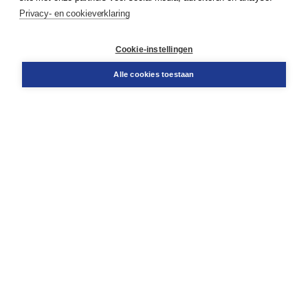
Service & informatie
Privacy- en cookieverklaring
Contact
Retourneren
Docentenservice
Cookie-instellingen
Snel bestellen
Teamviewer
Alle cookies toestaan
Boom voor jou
Voor de boekhandel
Voor de pers
Publiceren bij Boom
Werken bij Boom & Vacatures
Over Boom
Wat ons drijft
Onze historie
Onze auteurs
Onze organisatie
Duurzaam ondernemen
Gratis verzending in NL vanaf € 20,-.