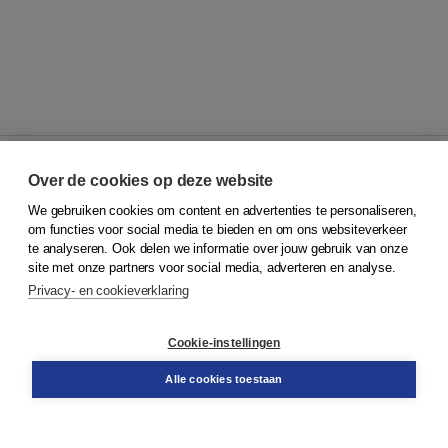
Over de cookies op deze website
We gebruiken cookies om content en advertenties te personaliseren,
© 2026
Koninklijke Boom uitgevers
om functies voor social media te bieden en om ons websiteverkeer
te analyseren. Ook delen we informatie over jouw gebruik van onze
Klantenservice
site met onze partners voor social media, adverteren en analyse.
Service & informatie
Privacy- en cookieverklaring
Contact
Retourneren
Docentenservice
Cookie-instellingen
Snel bestellen
Teamviewer
Alle cookies toestaan
Boom voor jou
Voor de boekhandel